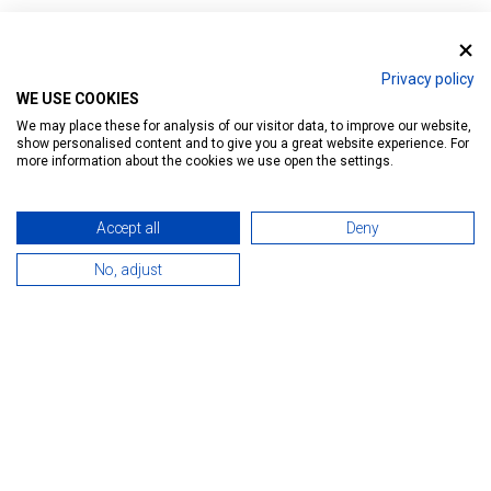
Nyitóoldal
Privacy policy
WE USE COOKIES
We may place these for analysis of our visitor data, to improve our website,
show personalised content and to give you a great website experience. For
more information about the cookies we use open the settings.
404 ERROR
Accept all
Deny
No, adjust
Sajnáljuk, a keresett oldal nem található.
Kezdjük az elejéről