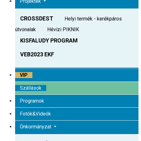
Projektek
CROSSDEST
Helyi termék - kerékpáros
útvonalak
Hévízi PIKNIK
KISFALUDY PROGRAM
VEB2023 EKF
VIP
Szállások
Programok
Fotók&Videók
Önkormányzat