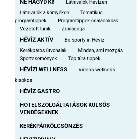
NE HAGYD KI!
Látnivalók Hévízen
Látnivalók a környéken
Tematikus
programtippek
Programtippek családoknak
Vezetett túrák
Zsinagóga
HÉVÍZ AKTÍV
Be sporty in Hévíz
Kerékpáros útvonalak
Minden, ami mozgás
Sportesemények
Top túra tippek
HÉVÍZI WELLNESS
Videós wellness
kisokos
HÉVÍZ GASTRO
HOTELSZOLGÁLTATÁSOK KÜLSŐS
VENDÉGEKNEK
KERÉKPÁRKÖLCSÖNZÉS