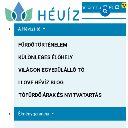
+36 83 540 131
heviz@tourinform.hu
A Hévízi-tó
FÜRDŐTÖRTÉNELEM
KÜLÖNLEGES ÉLŐHELY
VILÁGON EGYEDÜLÁLLÓ TÓ
I LOVE HÉVÍZ BLOG
TÓFÜRDŐ ÁRAK ÉS NYITVATARTÁS
Élménygarancia