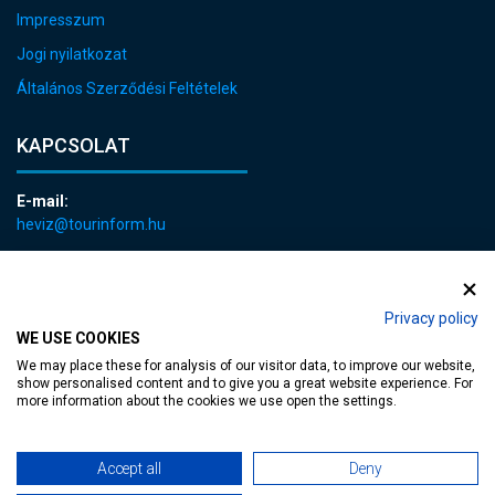
Impresszum
Jogi nyilatkozat
Általános Szerződési Feltételek
KAPCSOLAT
E-mail:
heviz@tourinform.hu
Telefon:
+36 83 540 131
Privacy policy
WE USE COOKIES
We may place these for analysis of our visitor data, to improve our website,
show personalised content and to give you a great website experience. For
more information about the cookies we use open the settings.
akadálymentesített weblap
| Copyright © 2024 Hévíz Város Önkormányzata,
Accept all
Deny