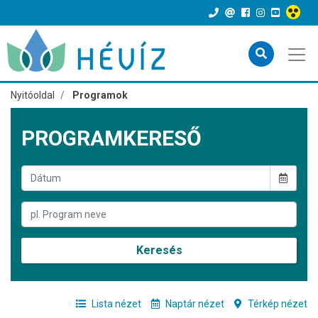
Nyitóoldal
Programok
PROGRAMKERESŐ
Keresés
Lista nézet
Naptár nézet
Térkép nézet