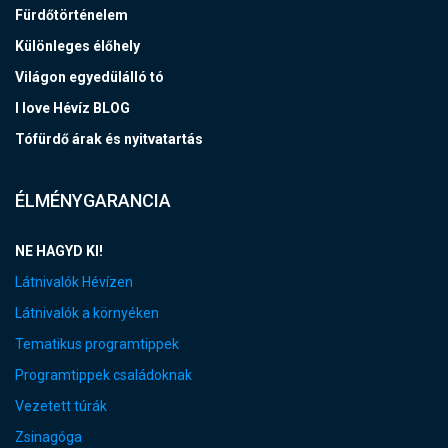
Fürdőtörténelem
Különleges élőhely
Világon egyedülálló tó
I love Hévíz BLOG
Tófürdő árak és nyitvatartás
ÉLMÉNYGARANCIA
NE HAGYD KI!
Látnivalók Hévízen
Látnivalók a környéken
Tematikus programtippek
Programtippek családoknak
Vezetett túrák
Zsinagóga