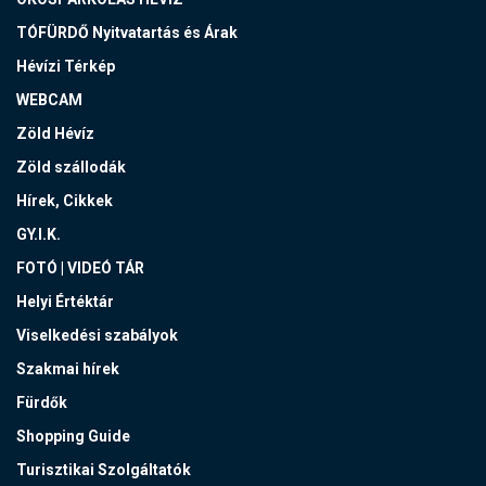
TÓFÜRDŐ Nyitvatartás és Árak
Hévízi Térkép
WEBCAM
Zöld Hévíz
Zöld szállodák
Hírek, Cikkek
GY.I.K.
FOTÓ | VIDEÓ TÁR
Helyi Értéktár
Viselkedési szabályok
Szakmai hírek
Fürdők
Shopping Guide
Turisztikai Szolgáltatók