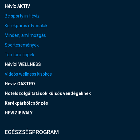
Hévíz AKTÍV
Be sporty in Hévíz
Kerékpáros útvonalak
Minden, ami mozgás
Sportesemények
Top túra tippek
Hévízi WELLNESS
Videós wellness kisokos
Hévíz GASTRO
Hotelszolgáltatások külsős vendégeknek
Kerékpárkölcsönzés
HEVIZIBIVALY
EGÉSZSÉGPROGRAM