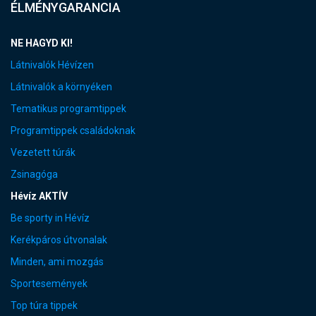
ÉLMÉNYGARANCIA
NE HAGYD KI!
Látnivalók Hévízen
Látnivalók a környéken
Tematikus programtippek
Programtippek családoknak
Vezetett túrák
Zsinagóga
Hévíz AKTÍV
Be sporty in Hévíz
Kerékpáros útvonalak
Minden, ami mozgás
Sportesemények
Top túra tippek