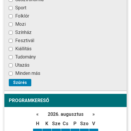
Sport
Folklór
Mozi
Színház
Fesztivál
Kiállítás
Tudomány
Utazás
Minden más
Szűrés
PROGRAMKERESŐ
«
2026. augusztus
»
H
K
Sze
Cs
P
Szo
V