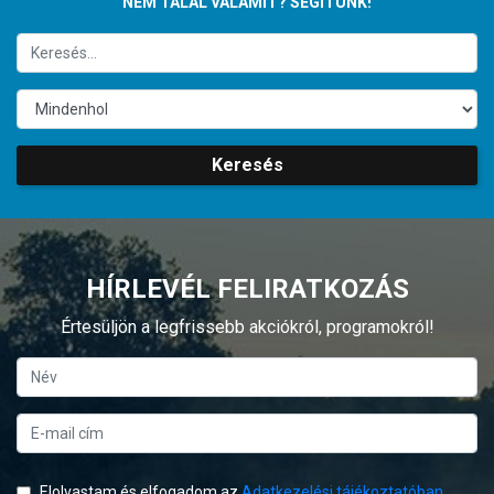
NEM TALÁL VALAMIT? SEGÍTÜNK!
Keresés
HÍRLEVÉL FELIRATKOZÁS
Értesüljön a legfrissebb akciókról, programokról!
Elolvastam és elfogadom az
Adatkezelési tájékoztatóban