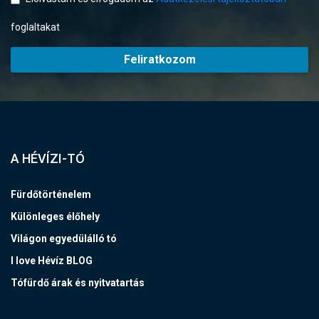
foglaltakat
Feliratkozom
A HÉVÍZI-TÓ
Fürdőtörténelem
Különleges élőhely
Világon egyedülálló tó
I love Hévíz BLOG
Tófürdő árak és nyitvatartás