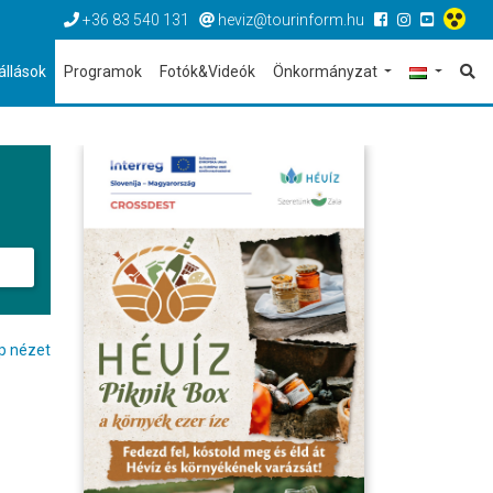
+36 83 540 131
heviz@tourinform.hu
állások
Programok
Fotók&Videók
Önkormányzat
p nézet