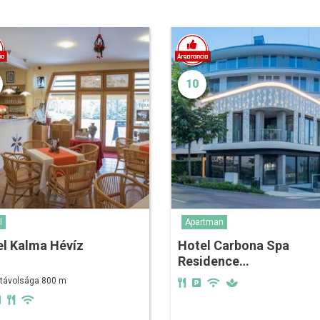
10
l
Apartman
l Kalma Hévíz
Hotel Carbona Spa
Residence…
 távolsága 800 m