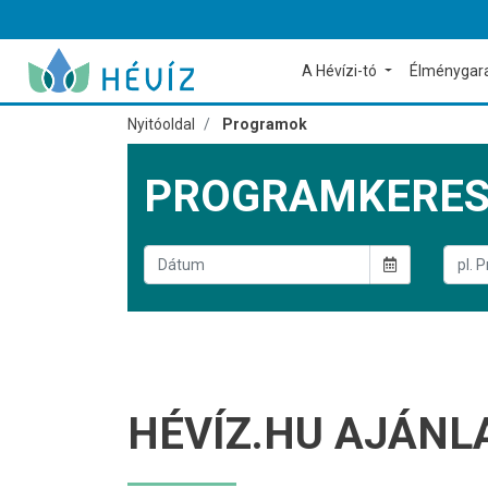
A Hévízi-tó
Élménygar
Nyitóoldal
Programok
PROGRAMKERE
HÉVÍZ.HU AJÁNL