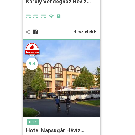
Károly Vendégház Hévíz…
Részletek
9.4
Hotel
Hotel Napsugár Hévíz…