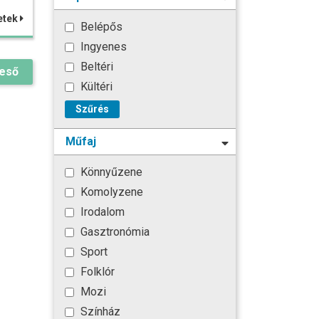
etek
Belépős
Ingyenes
Beltéri
reső
Kültéri
Szűrés
Műfaj
Könnyűzene
Komolyzene
Irodalom
Gasztronómia
Sport
Folklór
Mozi
Színház