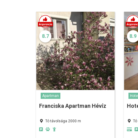
8.7
8.9
Apartman
Hote
Franciska Apartman Hévíz
Hote
Tó távolsága 2000 m
Tó