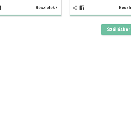
Részletek
Részl
Szálláske