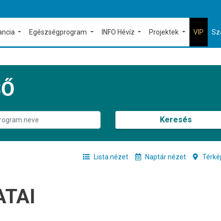
ancia
Egészségprogram
INFO Hévíz
Projektek
VIP
Sz
SŐ
Keresés
Lista nézet
Naptár nézet
Térké
ATAI