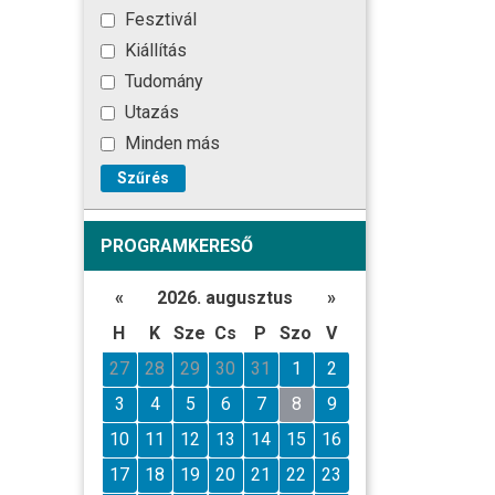
Fesztivál
Kiállítás
Tudomány
Utazás
Minden más
Szűrés
PROGRAMKERESŐ
«
2026. augusztus
»
H
K
Sze
Cs
P
Szo
V
27
28
29
30
31
1
2
3
4
5
6
7
8
9
10
11
12
13
14
15
16
17
18
19
20
21
22
23