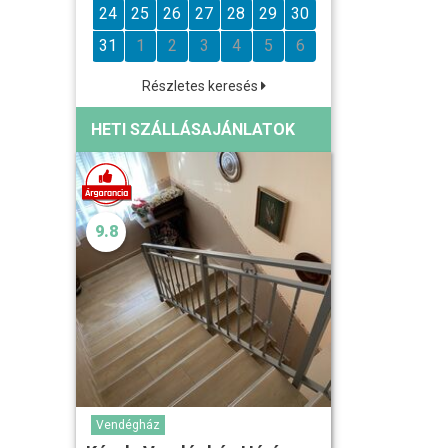
24
25
26
27
28
29
30
31
1
2
3
4
5
6
Részletes keresés
HETI SZÁLLÁSAJÁNLATOK
9.8
Vendégház