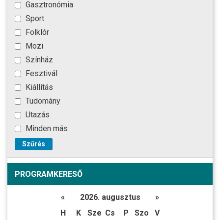
Gasztronómia
Sport
Folklór
Mozi
Színház
Fesztivál
Kiállítás
Tudomány
Utazás
Minden más
Szűrés
PROGRAMKERESŐ
«
2026. augusztus
»
H
K
Sze
Cs
P
Szo
V