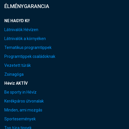
ÉLMÉNYGARANCIA
NE HAGYD KI!
Látnivalók Hévízen
Látnivalók a környéken
Tematikus programtippek
Programtippek családoknak
Vezetett túrák
Zsinagóga
Hévíz AKTÍV
Be sporty in Hévíz
Kerékpáros útvonalak
Minden, ami mozgás
Sportesemények
Top túra tippek