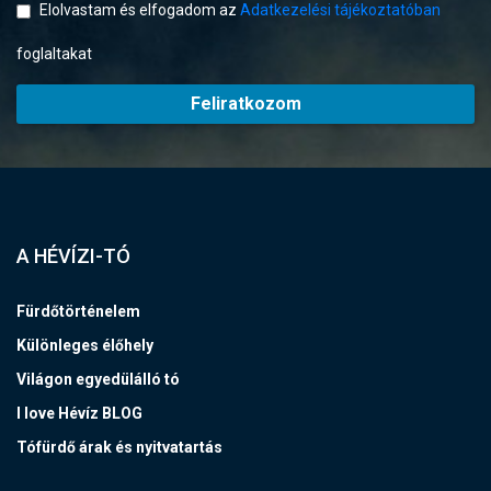
Elolvastam és elfogadom az
Adatkezelési tájékoztatóban
foglaltakat
Feliratkozom
A HÉVÍZI-TÓ
Fürdőtörténelem
Különleges élőhely
Világon egyedülálló tó
I love Hévíz BLOG
Tófürdő árak és nyitvatartás