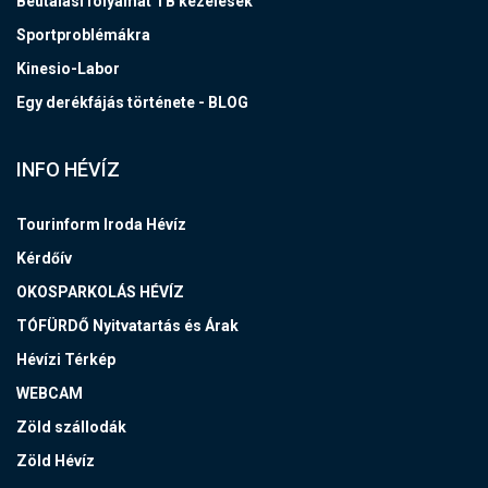
Beutalási folyamat TB kezelések
Sportproblémákra
Kinesio-Labor
Egy derékfájás története - BLOG
INFO HÉVÍZ
Tourinform Iroda Hévíz
Kérdőív
OKOSPARKOLÁS HÉVÍZ
TÓFÜRDŐ Nyitvatartás és Árak
Hévízi Térkép
WEBCAM
Zöld szállodák
Zöld Hévíz