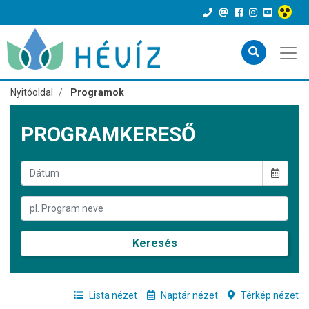
Nyitóoldal
Programok
PROGRAMKERESŐ
Keresés
Lista nézet
Naptár nézet
Térkép nézet