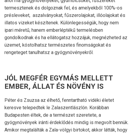
ahol ma gyógynövényeket, gyümölcsöket, fűszereket
termesztenek és dolgoznak fel, és amelyekből 100%-os
présleveket, aszalványokat, fűszerolajokat, illóolajokat és
illatos vizeket készítenek. Különlegességük, hogy nem
ipari méretű, hanem emberléptékű termelésben
gondolkodnak és ha ellátogatsz hozzájuk, megnézheted az
üzemet, kóstolhatsz természetes finomságokat és
rengeteget tanulhatsz a gyógynövényekről.
JÓL MEGFÉR EGYMÁS MELLETT
EMBER, ÁLLAT ÉS NÖVÉNY IS
Péter és Zsuzsa az élhető, fenntartható vidéki életet
keresve telepedtek le Zalaszentlászlón. Korábban
Budapesten éltek, de a természet szeretete, a
gyógynövények iránti érdeklődés mindig is megvolt bennük.
Amikor megtalálták a Zala-völgyi birtokot, akkor látták, hogy