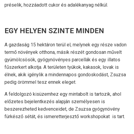
préselik, hozzáadott cukor és adalékanyag nélkül.
EGY HELYEN SZINTE MINDEN
A gazdaság 15 hektáron terül el, melynek egy része vadon
termő növények otthona, másik részét gondosan művelt
gyümölcsösök, gyógynövényes parcellák és egy illatos
fűszerkert alkotja. A területen tyúkok, kakasok, lovak is
élnek, akik igénylik a mindennapos gondoskodást, Zsuzsa
pedig örömmel tesz ennek eleget.
A feldolgozó kisüzemhez egy mintabolt is tartozik, ahol
előzetes bejelentkezés alapján személyesen is
beszerezheted kedvenceidet, de Zsuzsa gyógynövény
fürkésző sétát, és ismeretterjesztő workshopokat is tart.