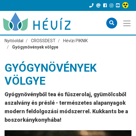
Nyitóoldal
CROSSDEST
Hévízi PIKNIK
Gyógynövények völgye
GYÓGYNÖVÉNYEK
VÖLGYE
Gyógynövényből tea és fűszerolaj, gyümölcsből
aszalvány és préslé - természetes alapanyagok
modern feldolgozási módszerrel. Kukkants be a
boszorkánykonyhába!