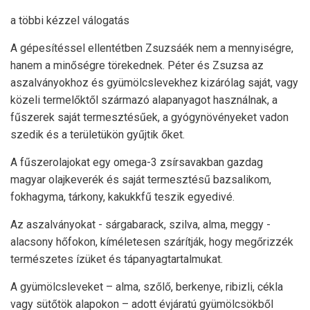
a többi kézzel válogatás
A gépesítéssel ellentétben Zsuzsáék nem a mennyiségre,
hanem a minőségre törekednek. Péter és Zsuzsa az
aszalványokhoz és gyümölcslevekhez kizárólag saját, vagy
közeli termelőktől származó alapanyagot használnak, a
fűszerek saját termesztésűek, a gyógynövényeket vadon
szedik és a területükön gyűjtik őket.
A fűszerolajokat egy omega-3 zsírsavakban gazdag
magyar olajkeverék és saját termesztésű bazsalikom,
fokhagyma, tárkony, kakukkfű teszik egyedivé.
Az aszalványokat - sárgabarack, szilva, alma, meggy -
alacsony hőfokon, kíméletesen szárítják, hogy megőrizzék
természetes ízüket és tápanyagtartalmukat.
A gyümölcsleveket – alma, szőlő, berkenye, ribizli, cékla
vagy sütőtök alapokon – adott évjáratú gyümölcsökből