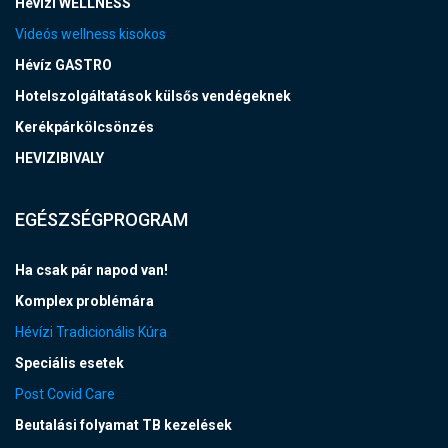
Hévízi WELLNESS
Videós wellness kisokos
Hévíz GASTRO
Hotelszolgáltatások külsős vendégeknek
Kerékpárkölcsönzés
HEVIZIBIVALY
EGÉSZSÉGPROGRAM
Ha csak pár napod van!
Komplex problémára
Hévízi Tradicionális Kúra
Speciális esetek
Post Covid Care
Beutalási folyamat TB kezelések