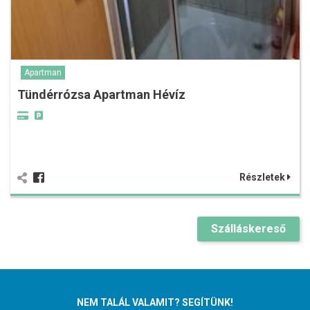
Apartman
Tündérrózsa Apartman Hévíz
Részletek
Szálláskereső
NEM TALÁL VALAMIT? SEGÍTÜNK!