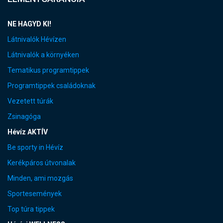
NE HAGYD KI!
Látnivalók Hévízen
Látnivalók a környéken
Tematikus programtippek
Programtippek családoknak
Vezetett túrák
Zsinagóga
Hévíz AKTÍV
Be sporty in Hévíz
Kerékpáros útvonalak
Minden, ami mozgás
Sportesemények
Top túra tippek