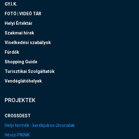
GY.I.K.
FOTÓ | VIDEÓ TÁR
Helyi Értéktár
Szakmai hírek
Viselkedési szabályok
Fürdők
Shopping Guide
Turisztikai Szolgáltatók
Vendéglátóhelyek
PROJEKTEK
CROSSDEST
Helyi termék - kerékpáros útvonalak
Hévízi PIKNIK