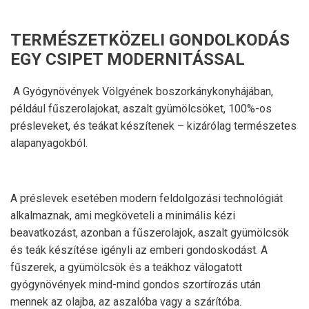
TERMÉSZETKÖZELI GONDOLKODÁS
EGY CSIPET MODERNITÁSSAL
A Gyógynövények Völgyének boszorkánykonyhájában,
például fűszerolajokat, aszalt gyümölcsöket, 100%-os
présleveket, és teákat készítenek – kizárólag természetes
alapanyagokból.
A préslevek esetében modern feldolgozási technológiát
alkalmaznak, ami megköveteli a minimális kézi
beavatkozást, azonban a fűszerolajok, aszalt gyümölcsök
és teák készítése igényli az emberi gondoskodást. A
fűszerek, a gyümölcsök és a teákhoz válogatott
gyógynövények mind-mind gondos szortírozás után
mennek az olajba, az aszalóba vagy a szárítóba.