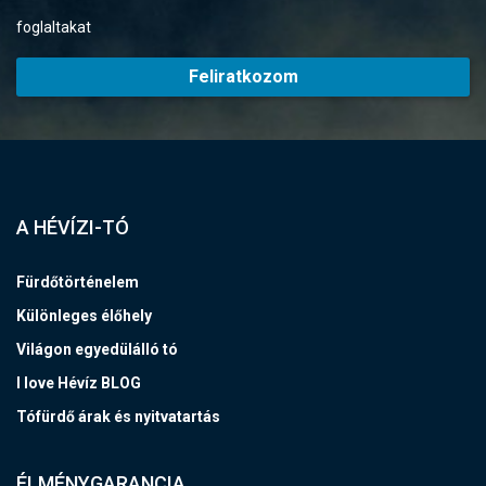
foglaltakat
Feliratkozom
A HÉVÍZI-TÓ
Fürdőtörténelem
Különleges élőhely
Világon egyedülálló tó
I love Hévíz BLOG
Tófürdő árak és nyitvatartás
ÉLMÉNYGARANCIA