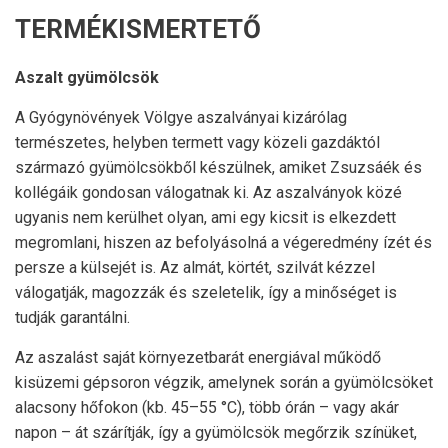
TERMÉKISMERTETŐ
Aszalt gyümölcsök
A Gyógynövények Völgye aszalványai kizárólag
természetes, helyben termett vagy közeli gazdáktól
származó gyümölcsökből készülnek, amiket Zsuzsáék és
kollégáik gondosan válogatnak ki. Az aszalványok közé
ugyanis nem kerülhet olyan, ami egy kicsit is elkezdett
megromlani, hiszen az befolyásolná a végeredmény ízét és
persze a külsejét is. Az almát, körtét, szilvát kézzel
válogatják, magozzák és szeletelik, így a minőséget is
tudják garantálni.
Az aszalást saját környezetbarát energiával működő
kisüzemi gépsoron végzik, amelynek során a gyümölcsöket
alacsony hőfokon (kb. 45–55 °C), több órán – vagy akár
napon – át szárítják, így a gyümölcsök megőrzik színüket,