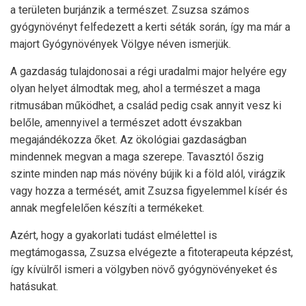
a területen burjánzik a természet. Zsuzsa számos
gyógynövényt felfedezett a kerti séták során, így ma már a
majort Gyógynövények Völgye néven ismerjük.
A gazdaság tulajdonosai a régi uradalmi major helyére egy
olyan helyet álmodtak meg, ahol a természet a maga
ritmusában működhet, a család pedig csak annyit vesz ki
belőle, amennyivel a természet adott évszakban
megajándékozza őket. Az ökológiai gazdaságban
mindennek megvan a maga szerepe. Tavasztól őszig
szinte minden nap más növény bújik ki a föld alól, virágzik
vagy hozza a termését, amit Zsuzsa figyelemmel kísér és
annak megfelelően készíti a termékeket.
Azért, hogy a gyakorlati tudást elmélettel is
megtámogassa, Zsuzsa elvégezte a fitoterapeuta képzést,
így kívülről ismeri a völgyben növő gyógynövényeket és
hatásukat.