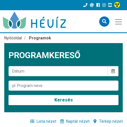
Nyitóoldal
Programok
PROGRAMKERESŐ
Keresés
Lista nézet
Naptár nézet
Térkép nézet