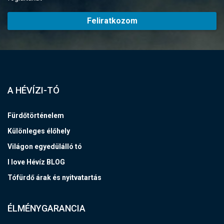
Feliratkozom
A HÉVÍZI-TÓ
Fürdőtörténelem
Különleges élőhely
Világon egyedülálló tó
I love Hévíz BLOG
Tófürdő árak és nyitvatartás
ÉLMÉNYGARANCIA