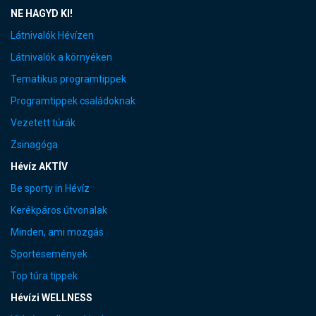
NE HAGYD KI!
Látnivalók Hévízen
Látnivalók a környéken
Tematikus programtippek
Programtippek családoknak
Vezetett túrák
Zsinagóga
Hévíz AKTÍV
Be sporty in Hévíz
Kerékpáros útvonalak
Minden, ami mozgás
Sportesemények
Top túra tippek
Hévízi WELLNESS