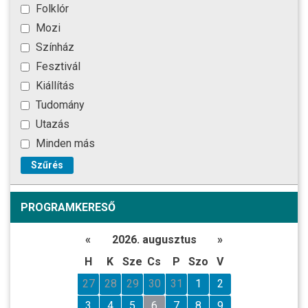
Folklór
Mozi
Színház
Fesztivál
Kiállítás
Tudomány
Utazás
Minden más
Szűrés
PROGRAMKERESŐ
«
2026. augusztus
»
H
K
Sze
Cs
P
Szo
V
27
28
29
30
31
1
2
3
4
5
6
7
8
9