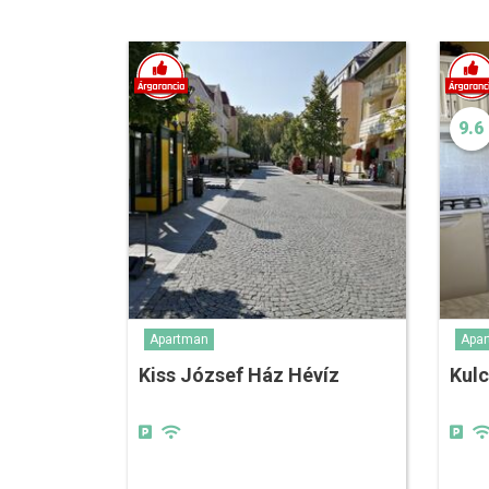
9.6
Apartman
Apa
Kiss József Ház Hévíz
Kul