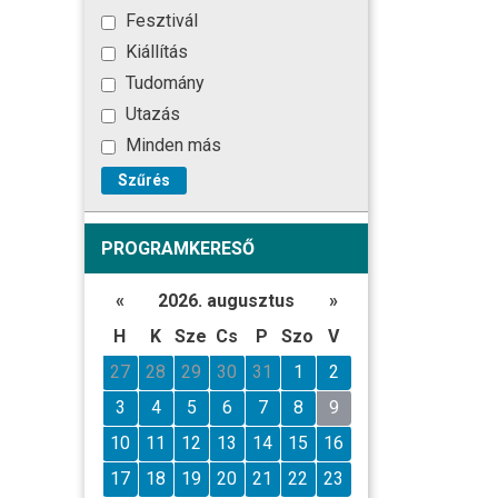
Fesztivál
Kiállítás
Tudomány
Utazás
Minden más
Szűrés
PROGRAMKERESŐ
«
2026. augusztus
»
H
K
Sze
Cs
P
Szo
V
27
28
29
30
31
1
2
3
4
5
6
7
8
9
10
11
12
13
14
15
16
17
18
19
20
21
22
23