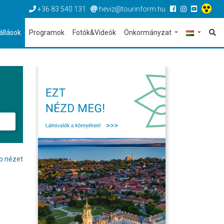
+36 83 540 131
heviz@tourinform.hu
állások
Programok
Fotók&Videók
Önkormányzat
p nézet