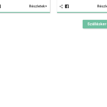
Részletek
Részl
Szálláske