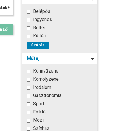
etek
Belépős
Ingyenes
Beltéri
reső
Kültéri
Szűrés
Műfaj
Könnyűzene
Komolyzene
Irodalom
Gasztronómia
Sport
Folklór
Mozi
Színház