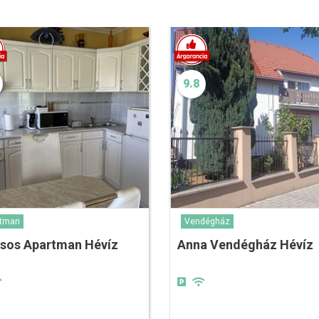
9.8
rtman
Vendégház
csos Apartman Hévíz
Anna Vendégház Hévíz