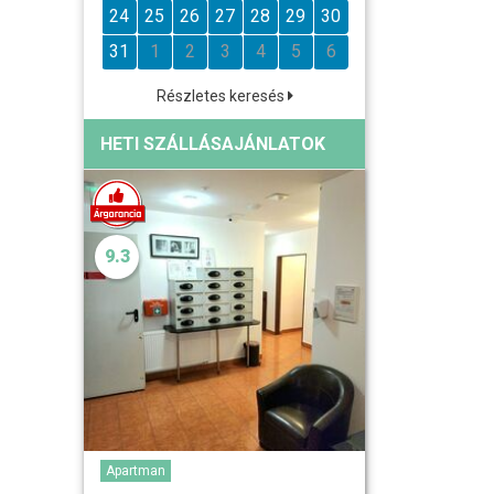
24
25
26
27
28
29
30
31
1
2
3
4
5
6
Részletes keresés
HETI SZÁLLÁSAJÁNLATOK
9.3
Apartman