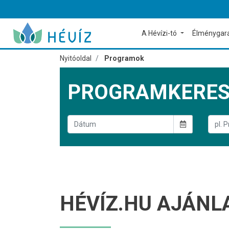
A Hévízi-tó
Élménygar
Nyitóoldal
Programok
PROGRAMKERE
HÉVÍZ.HU AJÁNL