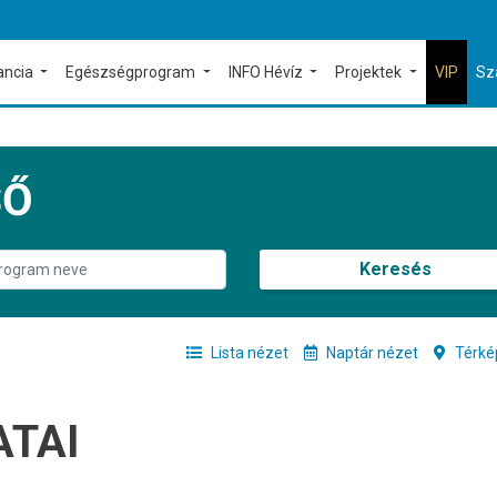
ancia
Egészségprogram
INFO Hévíz
Projektek
VIP
Sz
SŐ
Keresés
Lista nézet
Naptár nézet
Térké
ATAI