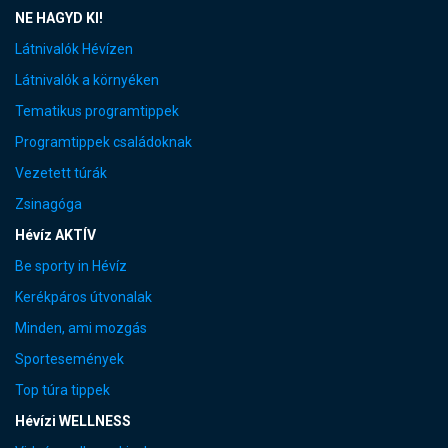
NE HAGYD KI!
Látnivalók Hévízen
Látnivalók a környéken
Tematikus programtippek
Programtippek családoknak
Vezetett túrák
Zsinagóga
Hévíz AKTÍV
Be sporty in Hévíz
Kerékpáros útvonalak
Minden, ami mozgás
Sportesemények
Top túra tippek
Hévízi WELLNESS