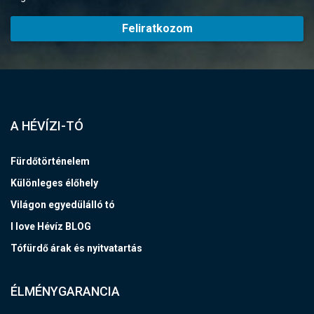
Feliratkozom
A HÉVÍZI-TÓ
Fürdőtörténelem
Különleges élőhely
Világon egyedülálló tó
I love Hévíz BLOG
Tófürdő árak és nyitvatartás
ÉLMÉNYGARANCIA