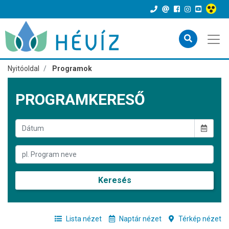
Nyitóoldal
Programok
PROGRAMKERESŐ
Keresés
Lista nézet
Naptár nézet
Térkép nézet