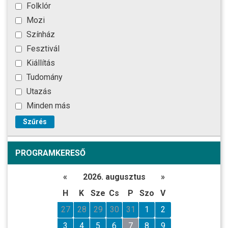
Folklór
Mozi
Színház
Fesztivál
Kiállítás
Tudomány
Utazás
Minden más
Szűrés
PROGRAMKERESŐ
«
2026. augusztus
»
H
K
Sze
Cs
P
Szo
V
27
28
29
30
31
1
2
3
4
5
6
7
8
9