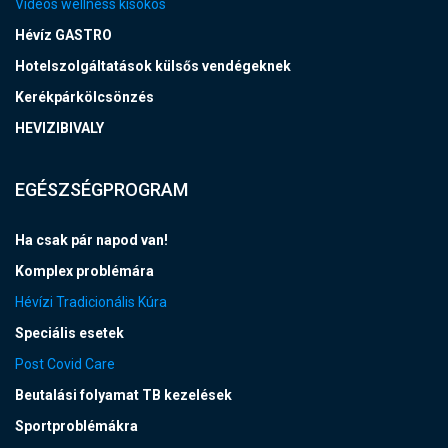
Videós wellness kisokos
Hévíz GASTRO
Hotelszolgáltatások külsős vendégeknek
Kerékpárkölcsönzés
HEVIZIBIVALY
EGÉSZSÉGPROGRAM
Ha csak pár napod van!
Komplex problémára
Hévízi Tradicionális Kúra
Speciális esetek
Post Covid Care
Beutalási folyamat TB kezelések
Sportproblémákra