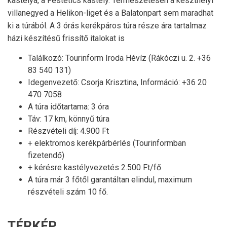
kastélya, a Festetics kastély. Természetesen a keszthelyi
villanegyed a Helikon-liget és a Balatonpart sem maradhat
ki a túrából. A 3 órás kerékpáros túra része ára tartalmaz
házi készítésű frissítő italokat is
Találkozó: Tourinform Iroda Hévíz (Rákóczi u. 2. +36
83 540 131)
Idegenvezető: Csorja Krisztina, Információ: +36 20
470 7058
A túra időtartama: 3 óra
Táv: 17 km, könnyű túra
Részvételi díj: 4.900 Ft
+ elektromos kerékpárbérlés (Tourinformban
fizetendő)
+ kérésre kastélyvezetés 2.500 Ft/fő
A túra már 3 főtől garantáltan elindul, maximum
részvételi szám 10 fő.
TÉRKÉP