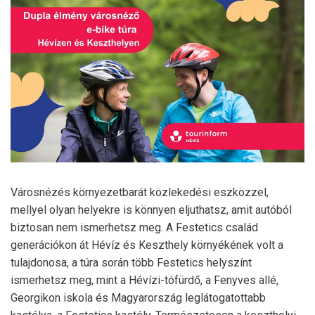
Városnézés környezetbarát közlekedési eszközzel,
mellyel olyan helyekre is könnyen eljuthatsz, amit autóból
biztosan nem ismerhetsz meg. A Festetics család
generációkon át Hévíz és Keszthely környékének volt a
tulajdonosa, a túra során több Festetics helyszínt
ismerhetsz meg, mint a Hévízi-tófürdő, a Fenyves allé,
Georgikon iskola és Magyarország leglátogatottabb