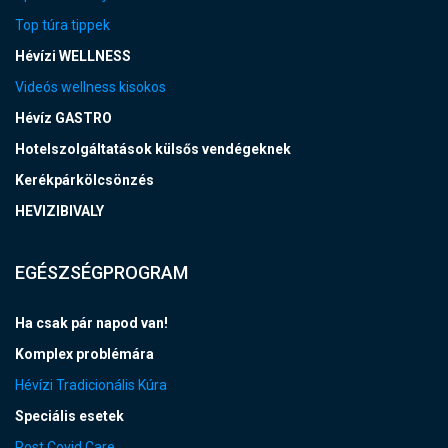
Top túra tippek
Hévízi WELLNESS
Videós wellness kisokos
Hévíz GASTRO
Hotelszolgáltatások külsős vendégeknek
Kerékpárkölcsönzés
HEVIZIBIVALY
EGÉSZSÉGPROGRAM
Ha csak pár napod van!
Komplex problémára
Hévízi Tradicionális Kúra
Speciális esetek
Post Covid Care