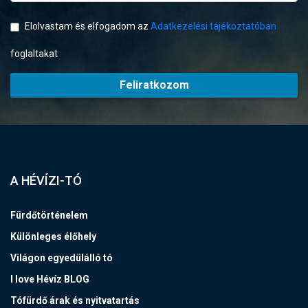
Elolvastam és elfogadom az
Adatkezelési tájékoztatóban
foglaltakat
Feliratkozom
A HÉVÍZI-TÓ
Fürdőtörténelem
Különleges élőhely
Világon egyedülálló tó
I love Hévíz BLOG
Tófürdő árak és nyitvatartás