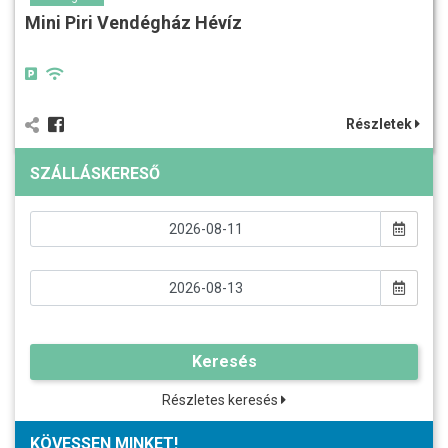
Mini Piri Vendégház Hévíz
Részletek
SZÁLLÁSKERESŐ
Keresés
Részletes keresés
KÖVESSEN MINKET!