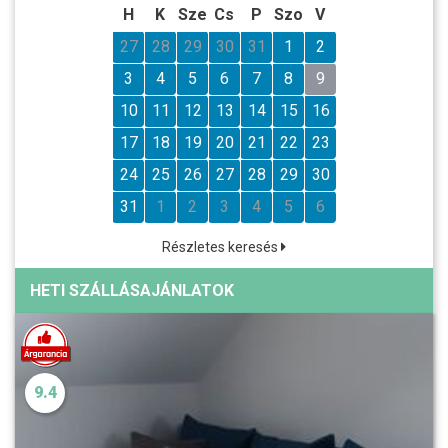
H
K
Sze
Cs
P
Szo
V
27
28
29
30
31
1
2
3
4
5
6
7
8
9
10
11
12
13
14
15
16
17
18
19
20
21
22
23
24
25
26
27
28
29
30
31
1
2
3
4
5
6
Részletes keresés
HETI SZÁLLÁSAJÁNLATOK
9.4