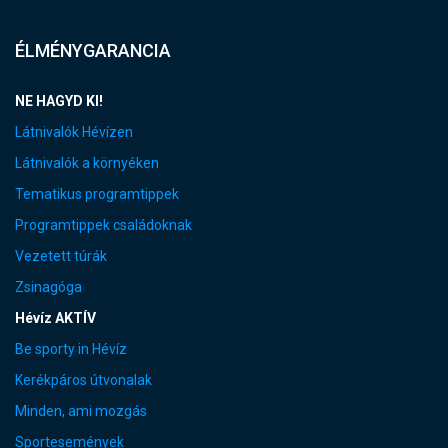
ÉLMÉNYGARANCIA
NE HAGYD KI!
Látnivalók Hévízen
Látnivalók a környéken
Tematikus programtippek
Programtippek családoknak
Vezetett túrák
Zsinagóga
Hévíz AKTÍV
Be sporty in Hévíz
Kerékpáros útvonalak
Minden, ami mozgás
Sportesemények