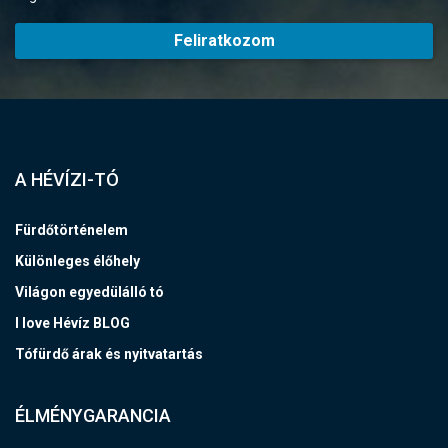
Feliratkozom
A HÉVÍZI-TÓ
Fürdőtörténelem
Különleges élőhely
Világon egyedülálló tó
I love Hévíz BLOG
Tófürdő árak és nyitvatartás
ÉLMÉNYGARANCIA