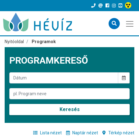
Nyitóoldal
Programok
PROGRAMKERESŐ
Keresés
Lista nézet
Naptár nézet
Térkép nézet