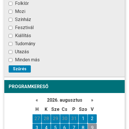
Folklór
Mozi
Színház
Fesztivál
Kiállítás
Tudomány
Utazás
Minden más
Szűrés
PROGRAMKERESŐ
«
2026. augusztus
»
H
K
Sze
Cs
P
Szo
V
27
28
29
30
31
1
2
3
4
5
6
7
8
9