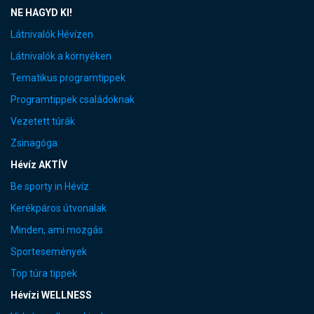
NE HAGYD KI!
Látnivalók Hévízen
Látnivalók a környéken
Tematikus programtippek
Programtippek családoknak
Vezetett túrák
Zsinagóga
Hévíz AKTÍV
Be sporty in Hévíz
Kerékpáros útvonalak
Minden, ami mozgás
Sportesemények
Top túra tippek
Hévízi WELLNESS