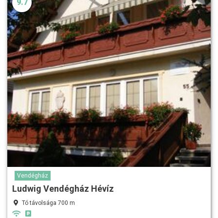
9.7
Vendégház
Ludwig Vendégház Hévíz
Tó távolsága 700 m