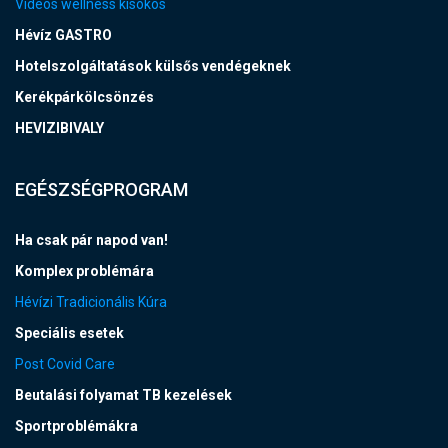
Videós wellness kisokos
Hévíz GASTRO
Hotelszolgáltatások külsős vendégeknek
Kerékpárkölcsönzés
HEVIZIBIVALY
EGÉSZSÉGPROGRAM
Ha csak pár napod van!
Komplex problémára
Hévízi Tradicionális Kúra
Speciális esetek
Post Covid Care
Beutalási folyamat TB kezelések
Sportproblémákra