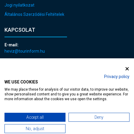
Jogi nyilatkozat
Általános Szerződési Feltételek
KAPCSOLAT
E-mail:
heviz@tourinform.hu
Telefon:
+36 83 540 131
Privacy policy
WE USE COOKIES
We may place these for analysis of our visitor data, to improve our website,
show personalised content and to give you a great website experience. For
more information about the cookies we use open the settings.
akadálymentesített weblap
| Copyright © 2024 Hévíz Város Önkormányzata,
Accept all
Deny
Designed by
MediaGum
|
Süti megújítás
|
Sitemap
No, adjust