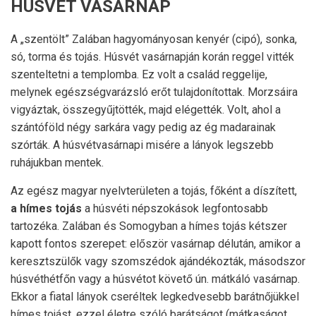
HÚSVÉT VASÁRNAP
A „szentölt” Zalában hagyományosan kenyér (cipó), sonka,
só, torma és tojás. Húsvét vasárnapján korán reggel vitték
szenteltetni a templomba. Ez volt a család reggelije,
melynek egészségvarázsló erőt tulajdonítottak. Morzsáira
vigyáztak, összegyűjtötték, majd elégették. Volt, ahol a
szántóföld négy sarkára vagy pedig az ég madarainak
szórták. A húsvétvasárnapi misére a lányok legszebb
ruhájukban mentek.
Az egész magyar nyelvterületen a tojás, főként a díszített,
a hímes tojás
a húsvéti népszokások legfontosabb
tartozéka. Zalában és Somogyban a hímes tojás kétszer
kapott fontos szerepet: először vasárnap délután, amikor a
keresztszülők vagy szomszédok ajándékozták, másodszor
húsvéthétfőn vagy a húsvétot követő ún. mátkáló vasárnap.
Ekkor a fiatal lányok cseréltek legkedvesebb barátnőjükkel
hímes tojást, ezzel életre szóló barátságot (mátkaságot,