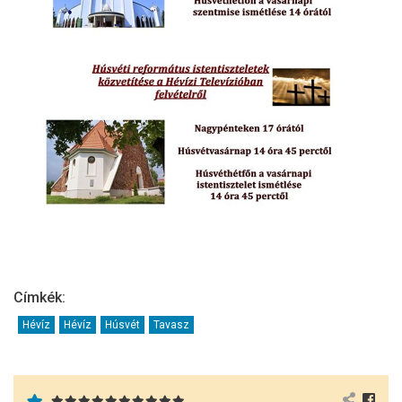
Címkék:
Hévíz
Hévíz
Húsvét
Tavasz