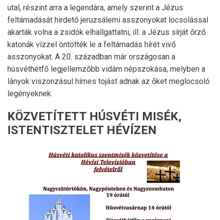
utal, részint arra a legendára, amely szerint a Jézus
feltámadását hirdető jeruzsálemi asszonyokat locsolással
akarták volna a zsidók elhallgattatni, ill. a Jézus sírját őrző
katonák vízzel öntötték le a feltámadás hírét vivő
asszonyokat. A 20. században már országosan a
húsvéthétfő legjellemzőbb vidám népszokása, melyben a
lányok viszonzásul hímes tojást adnak az őket meglocsoló
legényeknek.
KÖZVETÍTETT HÚSVÉTI MISÉK,
ISTENTISZTELET HÉVÍZEN