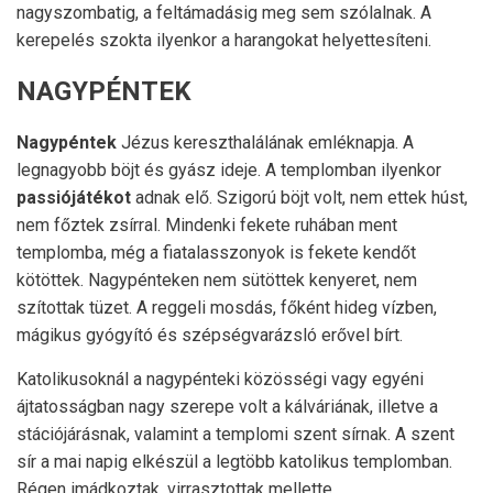
nagyszombatig, a feltámadásig meg sem szólalnak. A
kerepelés szokta ilyenkor a harangokat helyettesíteni.
NAGYPÉNTEK
Nagypéntek
Jézus kereszthalálának emléknapja. A
legnagyobb böjt és gyász ideje. A templomban ilyenkor
passiójátékot
adnak elő. Szigorú böjt volt, nem ettek húst,
nem főztek zsírral. Mindenki fekete ruhában ment
templomba, még a fiatalasszonyok is fekete kendőt
kötöttek. Nagypénteken nem sütöttek kenyeret, nem
szítottak tüzet. A reggeli mosdás, főként hideg vízben,
mágikus gyógyító és szépségvarázsló erővel bírt.
Katolikusoknál a nagypénteki közösségi vagy egyéni
ájtatosságban nagy szerepe volt a kálváriának, illetve a
stációjárásnak, valamint a templomi szent sírnak. A szent
sír a mai napig elkészül a legtöbb katolikus templomban.
Régen imádkoztak, virrasztottak mellette.