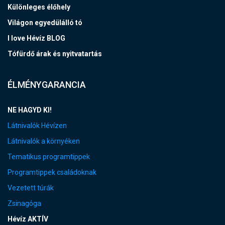
Különleges élőhely
Világon egyedülálló tó
I love Hévíz BLOG
Tófürdő árak és nyitvatartás
ÉLMÉNYGARANCIA
NE HAGYD KI!
Látnivalók Hévízen
Látnivalók a környéken
Tematikus programtippek
Programtippek családoknak
Vezetett túrák
Zsinagóga
Hévíz AKTÍV