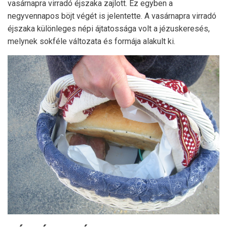
vasárnapra virradó éjszaka zajlott. Ez egyben a
negyvennapos böjt végét is jelentette. A vasárnapra virradó
éjszaka különleges népi ájtatossága volt a jézuskeresés,
melynek sokféle változata és formája alakult ki.