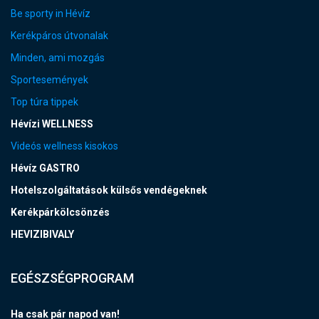
Be sporty in Hévíz
Kerékpáros útvonalak
Minden, ami mozgás
Sportesemények
Top túra tippek
Hévízi WELLNESS
Videós wellness kisokos
Hévíz GASTRO
Hotelszolgáltatások külsős vendégeknek
Kerékpárkölcsönzés
HEVIZIBIVALY
EGÉSZSÉGPROGRAM
Ha csak pár napod van!