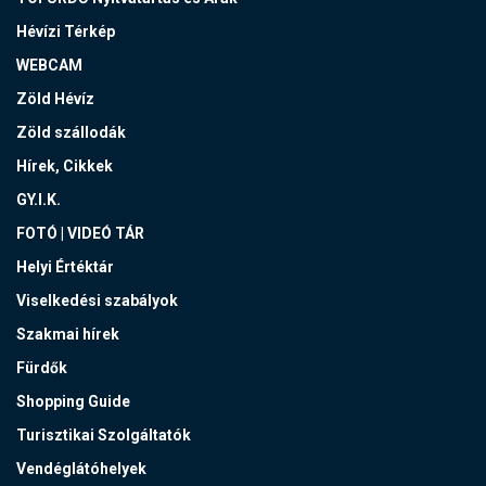
Hévízi Térkép
WEBCAM
Zöld Hévíz
Zöld szállodák
Hírek, Cikkek
GY.I.K.
FOTÓ | VIDEÓ TÁR
Helyi Értéktár
Viselkedési szabályok
Szakmai hírek
Fürdők
Shopping Guide
Turisztikai Szolgáltatók
Vendéglátóhelyek