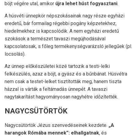
böjt végére utal, amikor
újra lehet húst fogyasztani
.
A húsvéti ünnepkör népszokásainak nagy része egyházi
eredetű, bár formailag régebbi pogány képzetekhez,
hiedelmekhez is kapcsolódik. A nem egyházi eredetű
szokások a természet tavaszi megújhodásával
kapcsolatosak, s főleg termékenységvarázsló jellegűek (pl.
locsolás).
Az ünnep előkészületei közé tartozik a testi-lelki
felkészülés, azaz a böjt, a gyász és a bűnbánat. Húsvétra
nem csak a testet-lelket tisztították meg, hanem tiszta
házzal is várták a feltámadás ünnepét. A tavaszi
nagytakarítást hagyományosan nagyhétre időzítették.
NAGYCSÜTÖRTÖK
Nagycsütörtök Jézus szenvedéseinek kezdete.
„A
harangok Rómába mennek”: elhallgatnak
, és