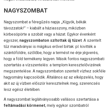
NAGYSZOMBAT
Nagyszombat a féregűzés napja. „Kígyók, békák
távozzatok!” – kiabált a háziasszony, miközben
körbesöpörte a szobát vagy a házat. Egykor évenként
egyszer,
nagyszombaton szítottak új tüzet
. A szentelt
tűz maradványai is mágikus erővel bírtak: pl. kivitték a
szántóföldre, szőlőbe, hogy a termést ne érje jégverés,
hogy a föld termékeny legyen. Másik fontos nagyszombati
szertartás a vízszentelés: a templom keresztelővizének
megszentelése. A nagyszombaton szentelt vízhez sokféle
hagyomány kapcsolódik. Általános az az elképzelés, hogy
akit az új vízben először keresztelnek meg, szerencsés
lesz egész életében.
A nagyszombat leglátványosabb vallásos szertartása a
feltámadási körmenet
, mely egykor szombatról