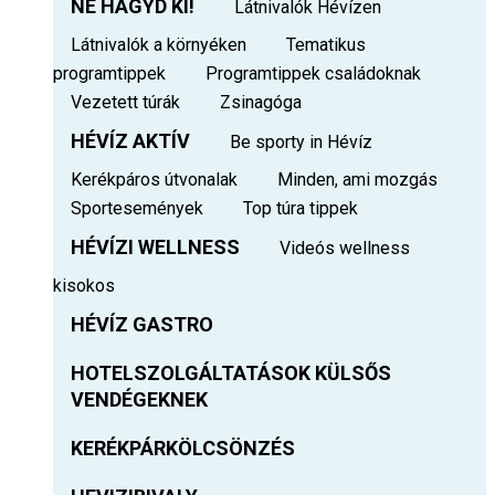
NE HAGYD KI!
Látnivalók Hévízen
Látnivalók a környéken
Tematikus
programtippek
Programtippek családoknak
Vezetett túrák
Zsinagóga
HÉVÍZ AKTÍV
Be sporty in Hévíz
Kerékpáros útvonalak
Minden, ami mozgás
Sportesemények
Top túra tippek
HÉVÍZI WELLNESS
Videós wellness
kisokos
HÉVÍZ GASTRO
HOTELSZOLGÁLTATÁSOK KÜLSŐS
VENDÉGEKNEK
KERÉKPÁRKÖLCSÖNZÉS