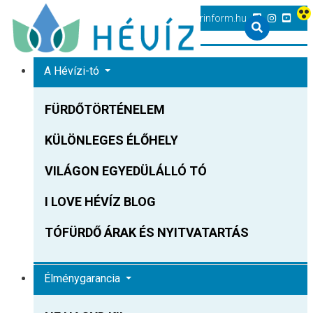
+36 83 540 131
heviz@tourinform.hu
A Hévízi-tó
FÜRDŐTÖRTÉNELEM
KÜLÖNLEGES ÉLŐHELY
VILÁGON EGYEDÜLÁLLÓ TÓ
I LOVE HÉVÍZ BLOG
TÓFÜRDŐ ÁRAK ÉS NYITVATARTÁS
Élménygarancia