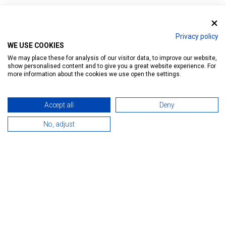
Nyitóoldal
Privacy policy
WE USE COOKIES
We may place these for analysis of our visitor data, to improve our website,
show personalised content and to give you a great website experience. For
more information about the cookies we use open the settings.
404 ERROR
Accept all
Deny
No, adjust
Sajnáljuk, a keresett oldal nem található.
Kezdjük az elejéről