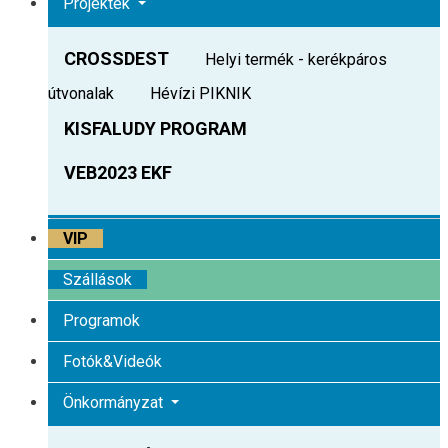
Projektek
CROSSDEST
Helyi termék - kerékpáros
útvonalak
Hévízi PIKNIK
KISFALUDY PROGRAM
VEB2023 EKF
VIP
Szállások
Programok
Fotók&Videók
Önkormányzat