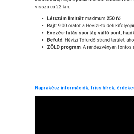
vissza ca 22 km.
Létszám limitált
: maximum
250 fő
Rajt:
9:00 órától: a Hévízi-tó déli kifolyój
Evezés-futás sportág váltó pont, hajók
Befutó
: Hévízi Tófürdő strand terület, a
ZÖLD program
: A rendezvényen fontos 
Naprakész információk, friss hírek, érdekes