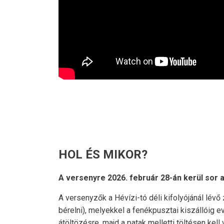
HOL ÉS MIKOR?
A versenyre 2026. február 28-án kerül sor a
A versenyzők a Hévízi-tó déli kifolyójánál lévő
bérelni), melyekkel a fenékpusztai kiszállóig e
átöltözésre, majd a patak melletti töltésen kell