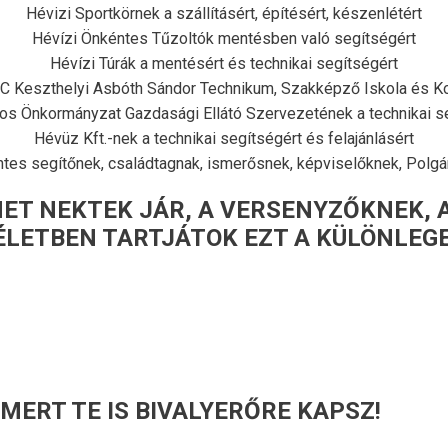
Hévizi Sportkörnek a szállításért, építésért, készenlétért
Hévízi Önkéntes Tűzoltók mentésben való segítségért
Hévízi Túrák a mentésért és technikai segítségért
C Keszthelyi Asbóth Sándor Technikum, Szakképző Iskola és Kol
os Önkormányzat Gazdasági Ellátó Szervezetének a technikai s
Hévüz Kft.-nek a technikai segítségért és felajánlásért
tes segítőnek, családtagnak, ismerősnek, képviselőknek, Polgá
ET NEKTEK JÁR, A VERSENYZŐKNEK, 
ÉLETBEN TARTJÁTOK EZT A KÜLÖNLEG
 MERT TE IS BIVALYERŐRE KAPSZ!