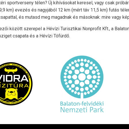
éri sportverseny télen? Új kihívásokat keresel, vagy csak prób
 9,9 km) evezés és nagyjából 12 km (mért táv 11,5 km) futás té
csapattal, és mutasd meg magadnak és másoknak: mire vagy ké
zői között szerepel a Hévízi Turisztikai Nonprofit Kft., a Balaton
sziget csapata és a Hévízi Tófürdő.