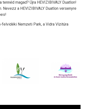
ára tennéd magad? Újra HEVIZIBIVALY Duatlon!
len. Nevezz a HEVIZIBIVALY Duatlon versenyre
pes!
-felvidéki Nemzeti Park, a Vidra Vízitúra