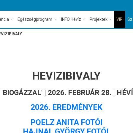
ancia
Egészségprogram
INFO Hévíz
Projektek
VIP
Sz
VIZIBIVALY
HEVIZIBIVALY
 'BIOGÁZZAL' | 2026. FEBRUÁR 28. | HÉ
2026. EREDMÉNYEK
POELZ ANITA FOTÓI
HAJNAL GYÖRGY FOTÓI