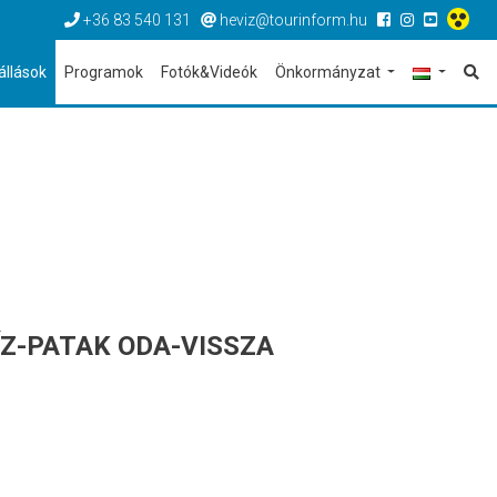
+36 83 540 131
heviz@tourinform.hu
állások
Programok
Fotók&Videók
Önkormányzat
VÍZ-PATAK ODA-VISSZA