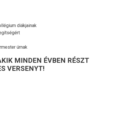
légium diákjainak
egítségért
rmester úrnak
AKIK MINDEN ÉVBEN RÉSZT
ES VERSENYT!