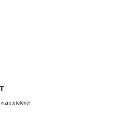
T
 vízretételénél