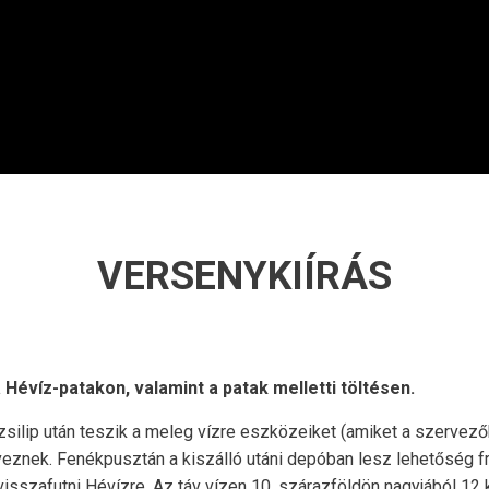
VERSENYKIÍRÁS
 Hévíz-patakon, valamint a patak melletti töltésen.
 zsilip után teszik a meleg vízre eszközeiket (amiket a szervező
veznek. Fenékpusztán a kiszálló utáni depóban lesz lehetőség fr
 visszafutni Hévízre. Az táv vízen 10, szárazföldön nagyjából 12 