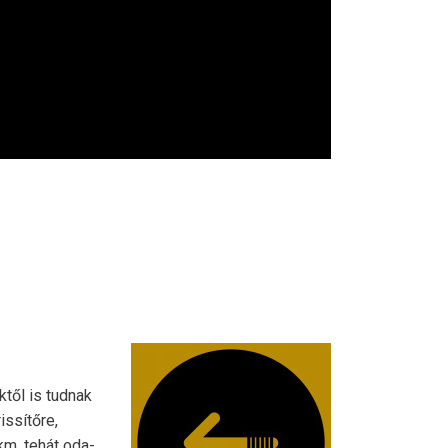
ktől is tudnak
issítőre,
km, tehát oda-