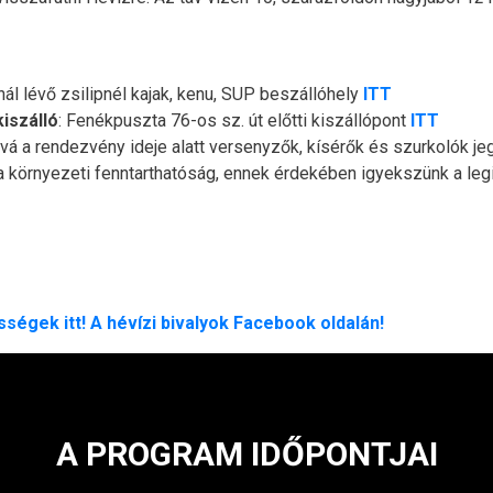
ánál lévő zsilipnél kajak, kenu, SUP beszállóhely
ITT
iszálló
: Fenékpuszta 76-os sz. út előtti kiszállópont
ITT
hová a rendezvény ideje alatt versenyzők, kísérők és szurkolók j
a környezeti fenntarthatóság, ennek érdekében igyekszünk a le
ségek itt! A hévízi bivalyok Facebook oldalán!
A PROGRAM IDŐPONTJAI