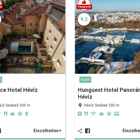
9.2
l
hotel
ce Hotel Hévíz
Hunguest Hotel Panor
Hévíz
víz Seebad 200 m
Hévíz Seebad 200 m
Einzelheiten
Einzelhe