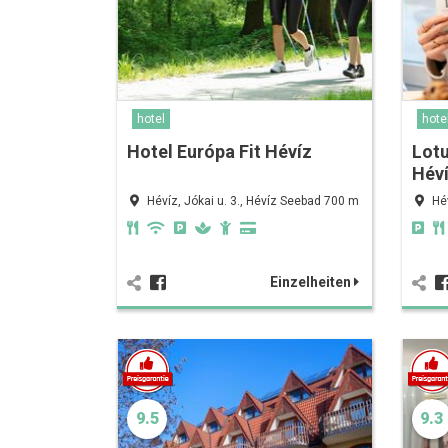
hotel
hote
Hotel Európa Fit Hévíz
Lot
Hév
Hévíz, Jókai u. 3., Hévíz Seebad 700 m
Hé
Einzelheiten
9.5
9.3