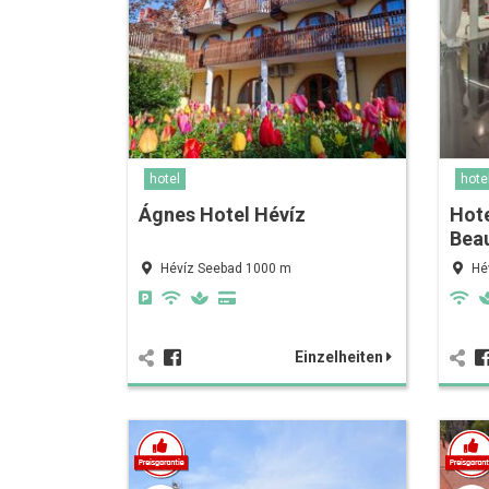
hotel
hote
Ágnes Hotel Hévíz
Hot
Bea
Hévíz Seebad 1000 m
Hé
Einzelheiten