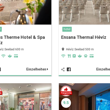
l
hotel
us Therme Hotel & Spa
Ensana Thermal Hévíz
íz
víz Seebad 600 m
Hévíz Seebad 500 m
Einzelheiten
Einzelhe
9.5