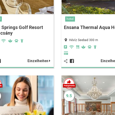
l
hotel
 Springs Golf Resort
Ensana Thermal Aqua H
acsány
Hévíz Seebad 300 m
Einzelheiten
Einzelhe
9.5