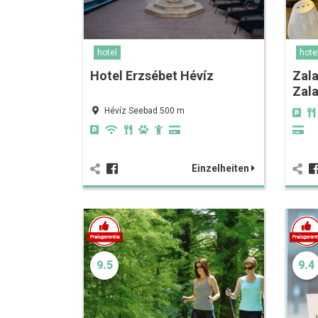
hotel
hote
Hotel Erzsébet Hévíz
Zala
Zal
Hévíz Seebad 500 m
Einzelheiten
9.5
9.4