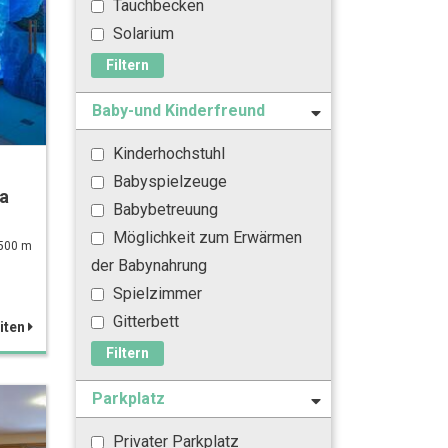
Tauchbecken
Solarium
Filtern
Baby-und Kinderfreund
Kinderhochstuhl
Babyspielzeuge
a
Babybetreuung
Möglichkeit zum Erwärmen
 500 m
der Babynahrung
Spielzimmer
Gitterbett
iten
Filtern
Parkplatz
Privater Parkplatz