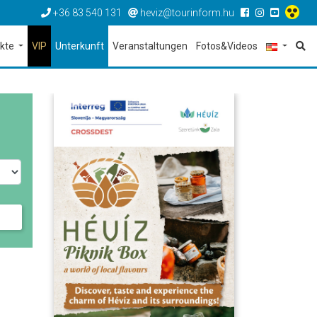
+36 83 540 131
heviz@tourinform.hu
ekte
VIP
Unterkunft
Veranstaltungen
Fotos&Videos