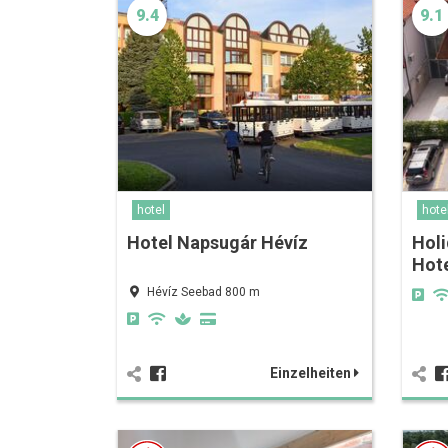
9.4
9.1
hotel
hote
Hotel Napsugár Hévíz
Hol
Hot
Hévíz Seebad 800 m
Einzelheiten