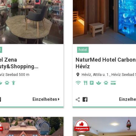
l
hotel
el Zena
NaturMed Hotel Carbon
uty&Shopping…
Hévíz
víz Seebad 500 m
Hévíz, Attila u. 1., Hévíz Seebad
Einzelheiten
Einzelhe