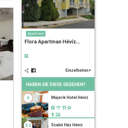
Apartment
Flora Apartman Hévíz…
Einzelheiten
HABEN SIE DIESE GESEHEN?
Majerik Hotel Hévíz
9
Szabó Ház Hévíz
9.2