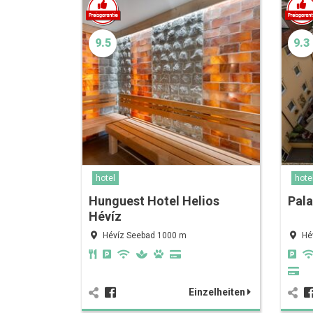
9.5
9.3
hotel
hote
Hunguest Hotel Helios
Pala
Hévíz
Hévíz Seebad 1000 m
Hé
Einzelheiten