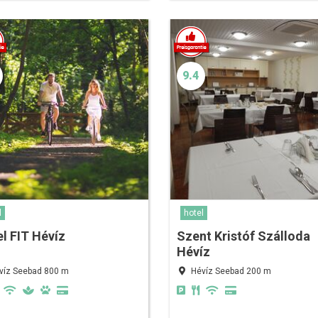
9.4
l
hotel
l FIT Hévíz
Szent Kristóf Szálloda
Hévíz
víz Seebad 800 m
Hévíz Seebad 200 m