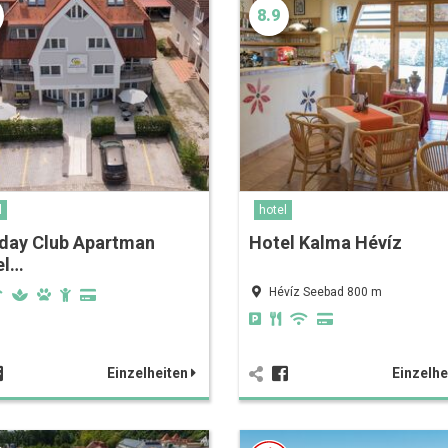
8.9
l
hotel
iday Club Apartman
Hotel Kalma Hévíz
el…
Hévíz Seebad 800 m
Einzelheiten
Einzelhe