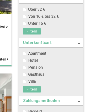
Über 32 €
Von 16 € bis 32 €
Unter 16 €
évíz
Filtern
Unterkunftsart
Apartment
iten
Hotel
Pension
Gasthaus
Villa
Filtern
Zahlungsmethoden
Bargeld