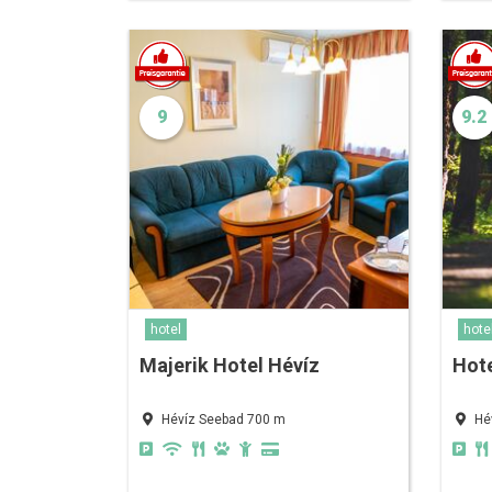
9
9.2
hotel
hote
Majerik Hotel Hévíz
Hote
Hévíz Seebad 700 m
Hé