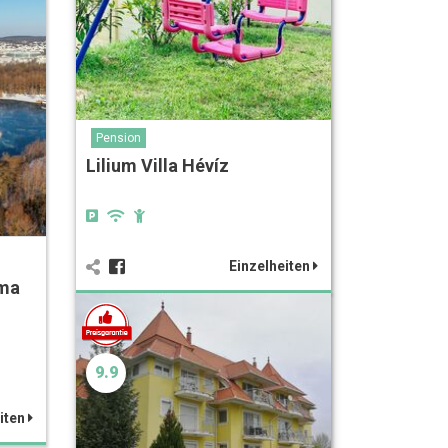
Pension
Lilium Villa Hévíz
Einzelheiten
áma
9.9
iten