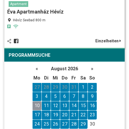
Apartment
Éva Apartmanház Hévíz
Hévíz Seebad 800 m
Einzelheiten
PROGRAMMSUCHE
«
August 2026
»
Mo
Di
Mi
Do
Fr
Sa
So
27
28
29
30
31
1
2
3
4
5
6
7
8
9
10
11
12
13
14
15
16
17
18
19
20
21
22
23
24
25
26
27
28
29
30