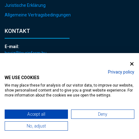
Juristische Erklärung
Allgemeine Vertragsbedingungen
KONTAKT
E-mail:
heviz@tourinform.hu
Telefon:
+36 83 540 131
Privacy policy
WE USE COOKIES
We may place these for analysis of our visitor data, to improve our website,
show personalised content and to give you a great website experience. For
more information about the cookies we use open the settings.
zugängliche Webseite
| Copyright © 2024 Hévíz Város Önkormányzata,
Accept all
Deny
No, adjust
Designed by
MediaGum
|
Cookie erneuern
|
Sitemap