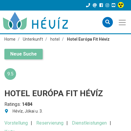
Home
Unterkunft
hotel
Hotel Európa Fit Hévíz
Neue Suche
9.5
HOTEL EURÓPA FIT HÉVÍZ
Ratings:
1484
Hévíz, Jókai u. 3.
Vorstellung
Reservierung
Dienstleistungen