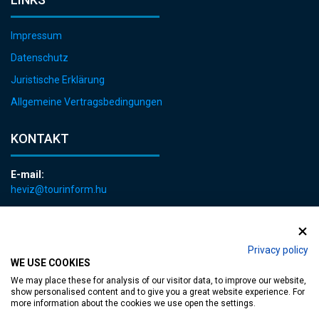
Impressum
Datenschutz
Juristische Erklärung
Allgemeine Vertragsbedingungen
KONTAKT
E-mail:
heviz@tourinform.hu
Telefon:
+36 83 540 131
Privacy policy
WE USE COOKIES
We may place these for analysis of our visitor data, to improve our website,
show personalised content and to give you a great website experience. For
more information about the cookies we use open the settings.