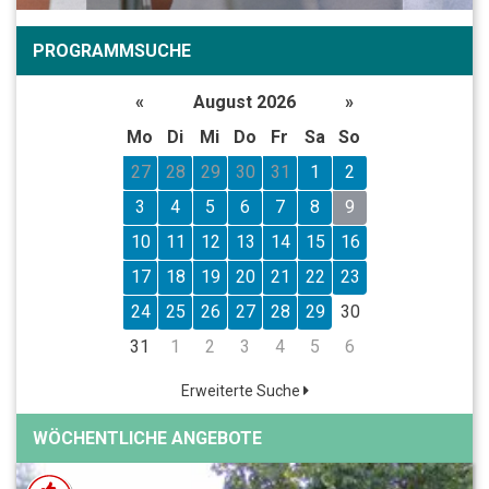
PROGRAMMSUCHE
«
August 2026
»
Mo
Di
Mi
Do
Fr
Sa
So
27
28
29
30
31
1
2
3
4
5
6
7
8
9
10
11
12
13
14
15
16
17
18
19
20
21
22
23
24
25
26
27
28
29
30
31
1
2
3
4
5
6
Erweiterte Suche
WÖCHENTLICHE ANGEBOTE