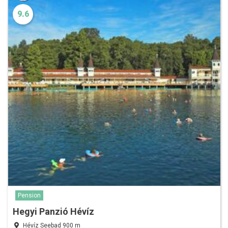
9.6
Pension
Hegyi Panzió Hévíz
Hévíz Seebad 900 m