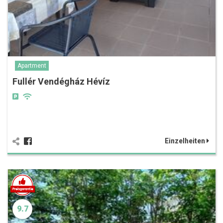
Apartment
Fullér Vendégház Hévíz
Einzelheiten
9.7