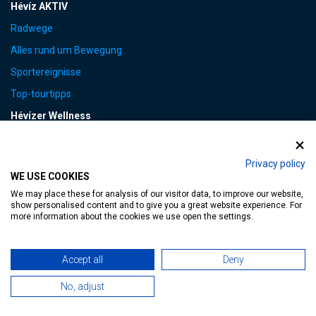
Hévíz AKTIV
Radwege
Alles rund um Bewegung
Sportereignisse
Top-tourtipps
Hévízer Wellness
Hévíz Gastro
Hotelsdienstleistungen Für Nicht-Hotelgäste
Privacy policy
WE USE COOKIES
Fahrradverleih
We may place these for analysis of our visitor data, to improve our website,
show personalised content and to give you a great website experience. For
more information about the cookies we use open the settings.
GESUNDHEITSPROGRAMM
Accept all
Deny
Wenn Sie nur ein paar Tage haben
Für komplexe Probleme
No, adjust
Die Traditionelle Hévízer Heilkur