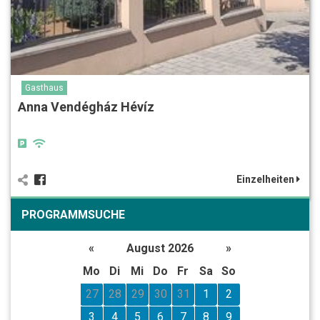
Gasthaus
Anna Vendégház Hévíz
Einzelheiten
PROGRAMMSUCHE
«
August 2026
»
Mo
Di
Mi
Do
Fr
Sa
So
27
28
29
30
31
1
2
3
4
5
6
7
8
9