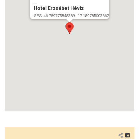
...
Hotel Erzsébet Hévíz
GPS: 46.789775848389 ; 17.189785003662