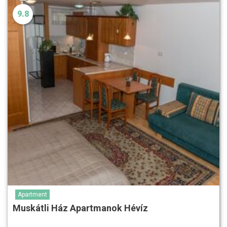
9.8
Apartment
Muskátli Ház Apartmanok Hévíz