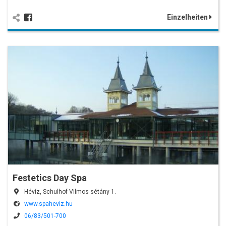
Einzelheiten
Festetics Day Spa
Hévíz, Schulhof Vilmos sétány 1.
www.spaheviz.hu
06/83/501-700