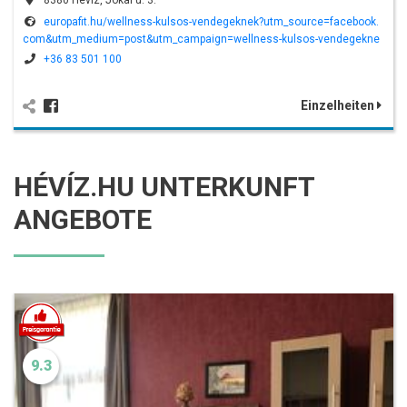
europafit.hu/wellness-kulsos-vendegeknek?utm_source=facebook.
com&utm_medium=post&utm_campaign=wellness-kulsos-vendegekne
k&utm_term=fb_post_20221106&fbclid=IwAR07AjFAQrl9Kb7SqwTDw7T8r
+36 83 501 100
Ulk0bBN3S9Lu9iPvUptMf2Mln49u0-E8Y8
Einzelheiten
HÉVÍZ.HU UNTERKUNFT
ANGEBOTE
9.3