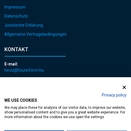
Impressum
Datenschutz
Juristische Erklärung
Allgemeine Vertragsbedingungen
KONTAKT
E-mail:
heviz@tourinform.hu
Telefon:
+36 83 540 131
Privacy policy
WE USE COOKIES
We may place these for analysis of our visitor data, to improve our website,
show personalised content and to give you a great website experience. For
more information about the cookies we use open the settings.
zugängliche Webseite
| Copyright © 2024 Hévíz Város Önkormányzata,