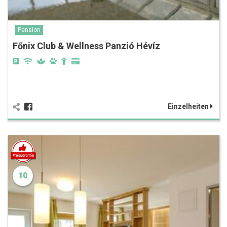
Pension
Főnix Club & Wellness Panzió Hévíz
Einzelheiten
10