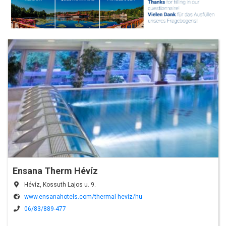
Ensana Therm Hévíz
Hévíz, Kossuth Lajos u. 9.
www.ensanahotels.com/thermal-heviz/hu
06/83/889-477