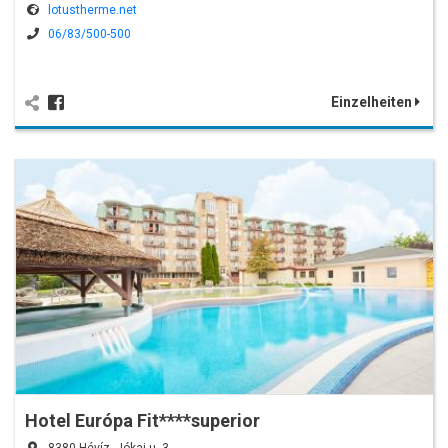
lotustherme.net
06/83/500-500
Einzelheiten
Hotel Európa Fit****superior
8380 Hévíz, Jókai u. 3.