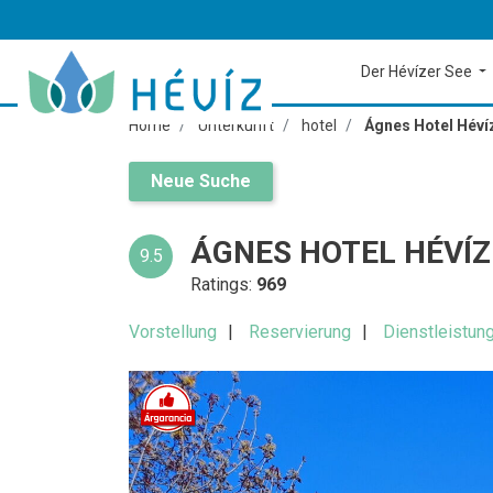
Der Hévízer See
Home
Unterkunft
hotel
Ágnes Hotel Héví
Neue Suche
ÁGNES HOTEL HÉVÍZ
9.5
Ratings:
969
Vorstellung
Reservierung
Dienstleistun