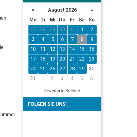
«
August 2026
»
nen
Mo
Di
Mi
Do
Fr
Sa
So
27
28
29
30
31
1
2
3
4
5
6
7
8
9
ie
10
11
12
13
14
15
16
17
18
19
20
21
22
23
24
25
26
27
28
29
30
31
1
2
3
4
5
6
Erweiterte Suche
FOLGEN SIE UNS!
 Nummer