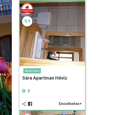
9.9
Apartment
Sára Apartman Hévíz
Einzelheiten