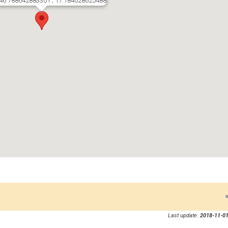
46.788642883301 ; 17.184028625488
Last update:
2018-11-01