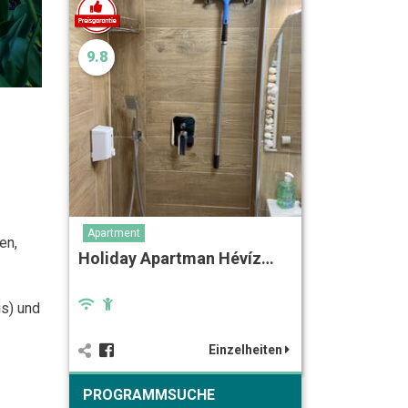
9.8
Apartment
en,
Holiday Apartman Hévíz…
is) und
Einzelheiten
PROGRAMMSUCHE