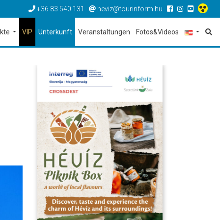
+36 83 540 131
heviz@tourinform.hu
ekte
VIP
Unterkunft
Veranstaltungen
Fotos&Videos