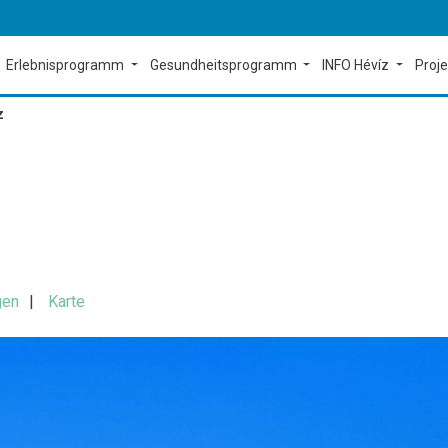
Erlebnisprogramm
Gesundheitsprogramm
INFO Hévíz
Proj
z
gen
Karte