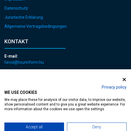
Datenschutz
Juristische Erklärung
Allgemeine Vertragsbedingungen
KONTAKT
E-mail:
heviz@tourinform.hu
Telefon:
+36 83 540 131
Privacy policy
WE USE COOKIES
We may place these for analysis of our visitor data, to improve our website,
show personalised content and to give you a great website experience. For
more information about the cookies we use open the settings.
zugängliche Webseite
| Copyright © 2024 Hévíz Város Önkormányzata,
Accept all
Deny