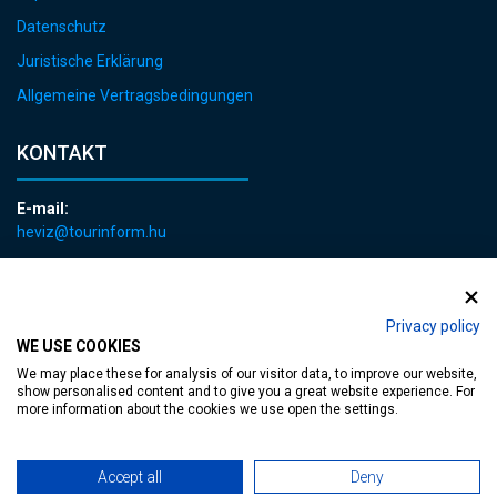
Datenschutz
Juristische Erklärung
Allgemeine Vertragsbedingungen
KONTAKT
E-mail:
heviz@tourinform.hu
Telefon:
+36 83 540 131
Privacy policy
WE USE COOKIES
We may place these for analysis of our visitor data, to improve our website,
show personalised content and to give you a great website experience. For
more information about the cookies we use open the settings.
zugängliche Webseite
| Copyright © 2024 Hévíz Város Önkormányzata,
Accept all
Deny