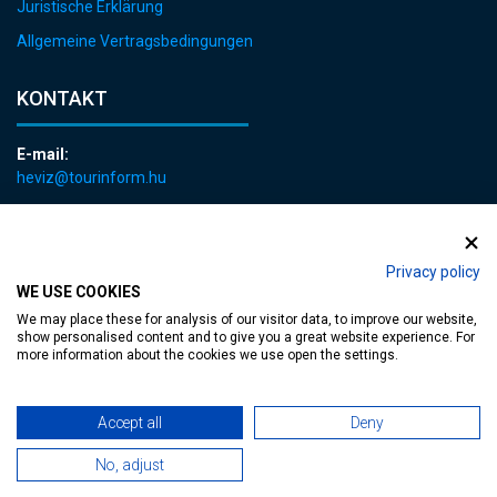
Juristische Erklärung
Allgemeine Vertragsbedingungen
KONTAKT
E-mail:
heviz@tourinform.hu
Telefon:
+36 83 540 131
Privacy policy
WE USE COOKIES
We may place these for analysis of our visitor data, to improve our website,
show personalised content and to give you a great website experience. For
more information about the cookies we use open the settings.
zugängliche Webseite
| Copyright © 2024 Hévíz Város Önkormányzata,
Accept all
Deny
Designed by
MediaGum
|
Cookie erneuern
|
Sitemap
No, adjust