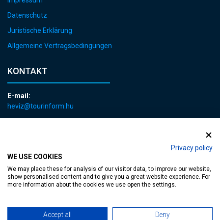
Impressum
Datenschutz
Juristische Erklärung
Allgemeine Vertragsbedingungen
KONTAKT
E-mail:
heviz@tourinform.hu
Telefon:
+36 83 540 131
Privacy policy
WE USE COOKIES
We may place these for analysis of our visitor data, to improve our website,
show personalised content and to give you a great website experience. For
more information about the cookies we use open the settings.
zugängliche Webseite
| Copyright © 2024 Hévíz Város Önkormányzata,
Accept all
Deny