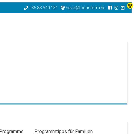
+36 83 540 131
heviz@tourinform.hu
-Programme
Programmtipps für Familien