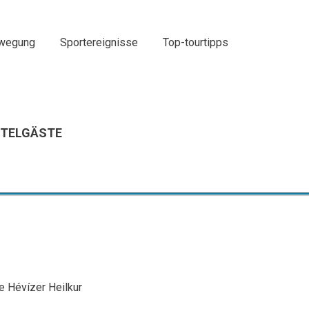
ewegung
Sportereignisse
Top-tourtipps
OTELGÄSTE
le Hévízer Heilkur