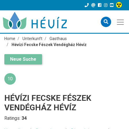
Home
Unterkunft
Gasthaus
Hévízi Fecske Fészek Vendégház Hévíz
Neue Suche
10
HÉVÍZI FECSKE FÉSZEK
VENDÉGHÁZ HÉVÍZ
Ratings:
34