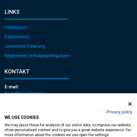
LINKS
Impressum
Datenschutz
Juristische Erklärung
Allgemeine Vertragsbedingungen
KONTAKT
E-mail:
heviz@tourinform.hu
Telefon:
+36 83 540 131
Privacy policy
WE USE COOKIES
We may place these for analysis of our visitor data, to improve our website,
show personalised content and to give you a great website experience. For
more information about the cookies we use open the settings.