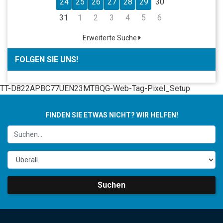
24
25
26
27
28
29
30
31
1
2
3
4
5
6
Erweiterte Suche
FOLGEN SIE UNS!
TT-D822APBC77UEN23MTBQG-Web-Tag-Pixel_Setup
FINDEN SIE ETWAS NICHT? WIR HELFEN!
Suchen