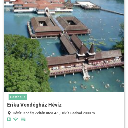
Gasthaus
Erika Vendégház Hévíz
Hévíz, Kodály Zoltán utca 47., Hévíz Seebad 2000 m