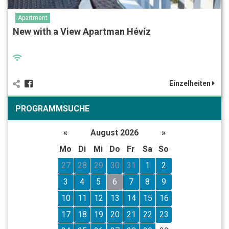
Apartment
New with a View Apartman Hévíz
Einzelheiten
PROGRAMMSUCHE
«
August 2026
»
Mo
Di
Mi
Do
Fr
Sa
So
27
28
29
30
31
1
2
3
4
5
6
7
8
9
10
11
12
13
14
15
16
17
18
19
20
21
22
23