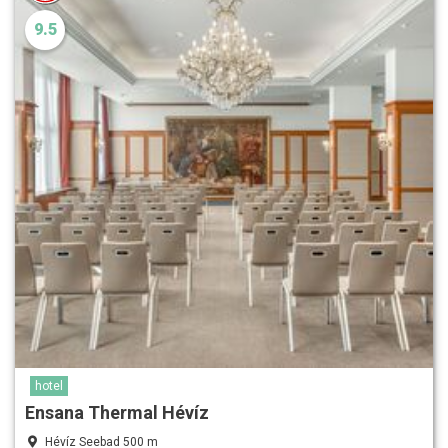
9.5
hotel
Ensana Thermal Hévíz
Hévíz Seebad 500 m