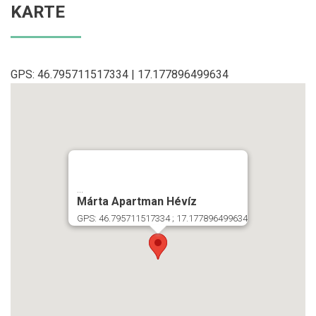
KARTE
GPS: 46.795711517334 | 17.177896499634
...
Márta Apartman Hévíz
GPS: 46.795711517334 ; 17.177896499634