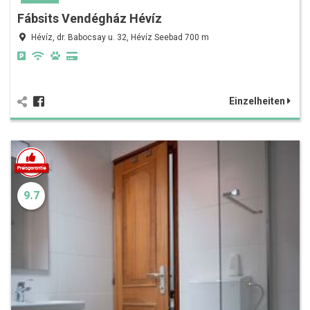
Fábsits Vendégház Hévíz
Hévíz, dr. Babocsay u. 32, Hévíz Seebad 700 m
Einzelheiten
9.7