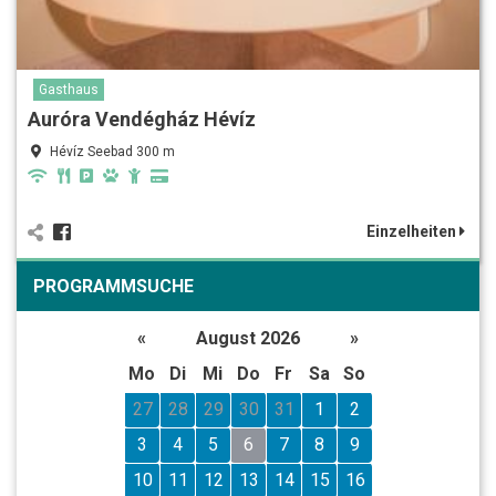
Gasthaus
Auróra Vendégház Hévíz
Hévíz Seebad 300 m
Einzelheiten
PROGRAMMSUCHE
«
August 2026
»
Mo
Di
Mi
Do
Fr
Sa
So
27
28
29
30
31
1
2
3
4
5
6
7
8
9
10
11
12
13
14
15
16