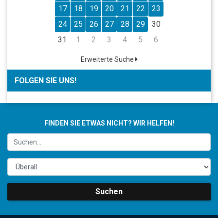
17
18
19
20
21
22
23
24
25
26
27
28
29
30
31
1
2
3
4
5
6
Erweiterte Suche
FOLGEN SIE UNS!
FINDEN SIE ETWAS NICHT? WIR HELFEN!
Suchen