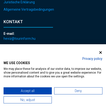
Juristische Erklärung
Allgemeine Vertragsbedingungen
KONTAKT
E-mail:
heviz@tourinform.hu
Telefon:
+36 83 540 131
Privacy policy
WE USE COOKIES
We may place these for analysis of our visitor data, to improve our website,
show personalised content and to give you a great website experience. For
more information about the cookies we use open the settings.
zugängliche Webseite
| Copyright © 2024 Hévíz Város Önkormányzata,
Accept all
Deny
Designed by
MediaGum
|
Cookie erneuern
|
Sitemap
No, adjust