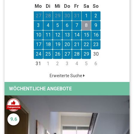
Mo
Di
Mi
Do
Fr
Sa
So
27
28
29
30
31
1
2
3
4
5
6
7
8
9
10
11
12
13
14
15
16
17
18
19
20
21
22
23
24
25
26
27
28
29
30
31
1
2
3
4
5
6
Erweiterte Suche
WÖCHENTLICHE ANGEBOTE
9.6