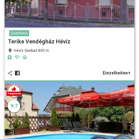
Gasthaus
Terike Vendégház Hévíz
Hévíz Seebad 800 m
Einzelheiten
9.7