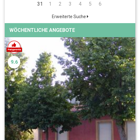
31
1
2
3
4
5
6
Erweiterte Suche
WÖCHENTLICHE ANGEBOTE
9.6