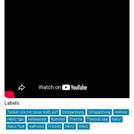
Labels:
Tanken sie mit neuer kraft auf!
Entspannung
Entspannung
Heilsee
Hévíz Spa
Heilwasser
Kurhotel
Therme
Thermal see
Natur
Natur Park
wellness
Freizeit
Hévíz
Hévíz