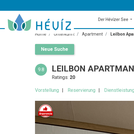
Der Hévízer See
Home
Unterkunft
Apartment
Leilbon Ap
Neue Suche
LEILBON APARTMAN
9.8
Ratings:
20
Vorstellung
Reservierung
Dienstleistun