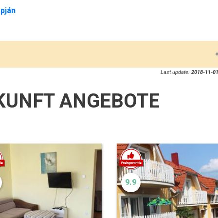
pján
Last update:
2018-11-01
KUNFT ANGEBOTE
9.9