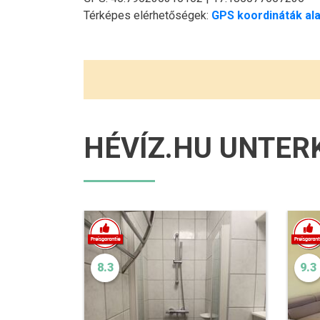
Térképes elérhetőségek:
GPS koordináták ala
HÉVÍZ.HU UNTER
8.3
9.3