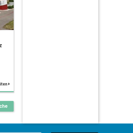
z
iten
uche