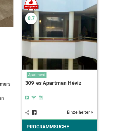
8.7
Apartment
309-es Apartman Hévíz
mmers
en
Einzelheiten
PROGRAMMSUCHE