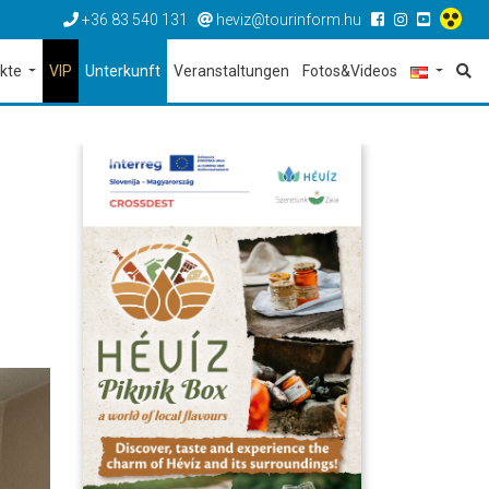
+36 83 540 131
heviz@tourinform.hu
ekte
VIP
Unterkunft
Veranstaltungen
Fotos&Videos