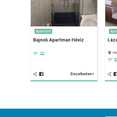
Apartment
Apar
Bajnok Apartman Hévíz
Láz
Hé
Einzelheiten