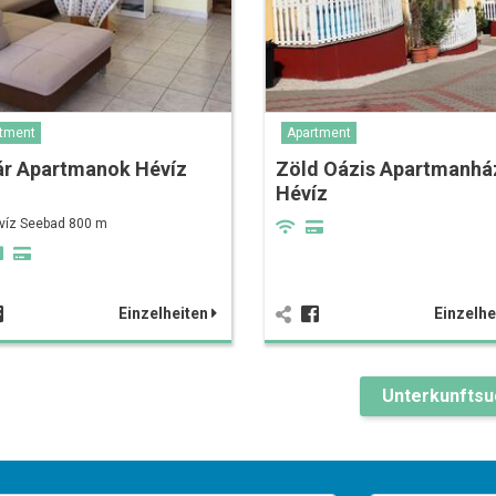
tment
Apartment
ár Apartmanok Hévíz
Zöld Oázis Apartmanhá
Hévíz
víz Seebad 800 m
Einzelheiten
Einzelhe
Unterkunfts