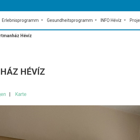
Erlebnisprogramm
Gesundheitsprogramm
INFO Hévíz
Proj
artmanház Hévíz
HÁZ HÉVÍZ
gen
Karte