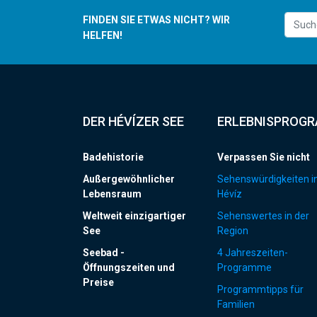
FINDEN SIE ETWAS NICHT? WIR
HELFEN!
DER HÉVÍZER SEE
ERLEBNISPROG
Badehistorie
Verpassen Sie nicht
Außergewöhnlicher
Sehenswürdigkeiten i
Lebensraum
Hévíz
Weltweit einzigartiger
Sehenswertes in der
See
Region
Seebad -
4 Jahreszeiten-
Öffnungszeiten und
Programme
Preise
Programmtipps für
Familien