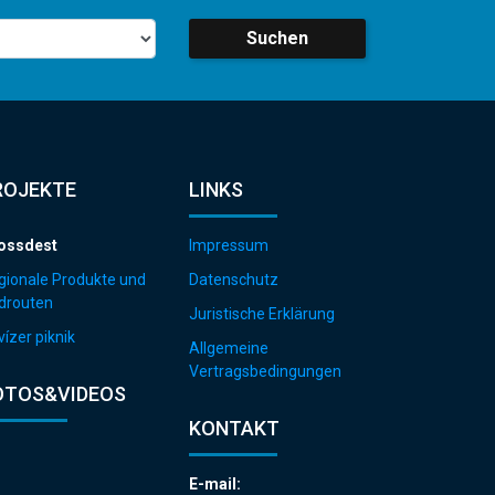
Suchen
ROJEKTE
LINKS
ossdest
Impressum
gionale Produkte und
Datenschutz
drouten
Juristische Erklärung
ízer piknik
Allgemeine
Vertragsbedingungen
OTOS&VIDEOS
KONTAKT
E-mail: