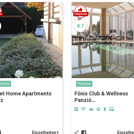
8.7
tment
Pension
et Home Apartments
Főnix Club & Wellness
íz
Panzió…
Einzelheiten
Einzelhe