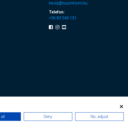
heviz@tourinform.hu
Telefon:
+36 83 540 131
all
Deny
No, adjust
kie erneuern
|
Sitemap