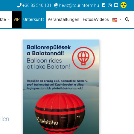
+36 83 540 131
heviz@tourinform.hu
ekte
VIP
Unterkunft
Veranstaltungen
Fotos&Videos