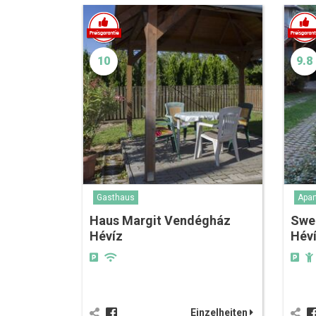
10
9.8
Gasthaus
Apar
Haus Margit Vendégház
Swe
Hévíz
Hév
Einzelheiten