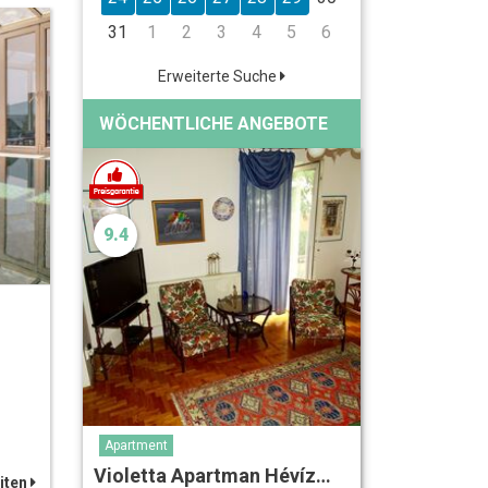
31
1
2
3
4
5
6
Erweiterte Suche
WÖCHENTLICHE ANGEBOTE
9.4
Apartment
Violetta Apartman Hévíz…
iten