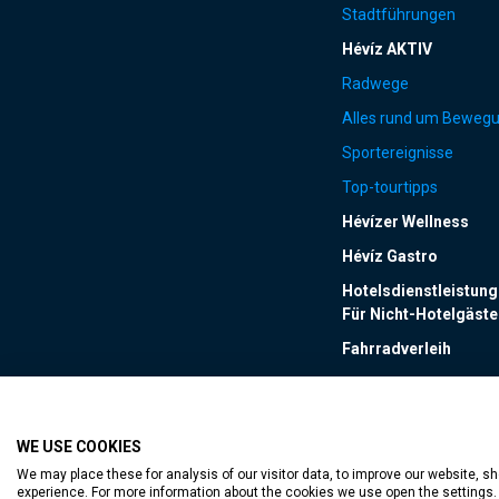
Stadtführungen
Hévíz AKTIV
Radwege
Alles rund um Beweg
Sportereignisse
Top-tourtipps
Hévízer Wellness
Hévíz Gastro
Hotelsdienstleistun
Für Nicht-Hotelgäste
Fahrradverleih
WE USE COOKIES
zugängliche Webseite
We may place these for analysis of our visitor data, to improve our website, 
experience. For more information about the cookies we use open the settings.