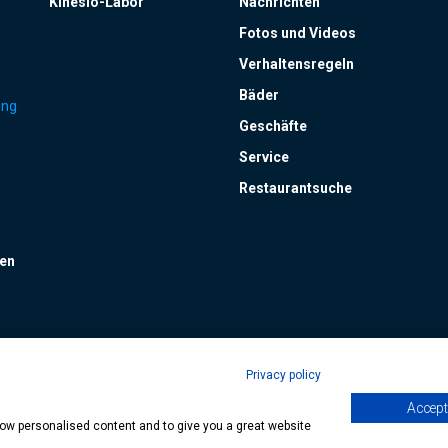
Kinesio-Labor
Nachrichten
Fotos und Videos
Verhaltensregeln
Bäder
ung
Geschäfte
Service
Restaurantsuche
gen
Privacy policy
Accept 
| Copyright © 2024 Hévíz Város Önkormányzata, Designed by
MediaGum
|
Coo
show personalised content and to give you a great website