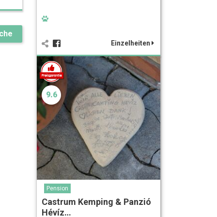
uche
Einzelheiten
9.6
Pension
Castrum Kemping & Panzió
Hévíz…