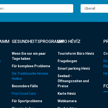
RAMM
GESUNDHEITSPROGRAMM
INFO HÉVÍZ
P
Wenn Sie nur ein paar
Tourinform Büro Hévíz
Cr
Tage haben
n
Fragebogen
Re
Für komplexe Probleme
Ra
Smart parking Hévíz
Die Traditionelle Hévízer
Hév
Seebad -
Heilkur
Öffnungszeiten und
F
Besondere Fälle
Preise
Post Covid Care
Karte Hévíz
Für Sportprobleme
Webkamera