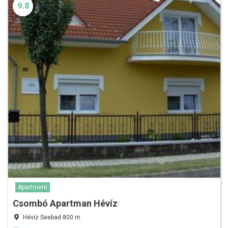
9.8
Apartment
Csombó Apartman Hévíz
Hévíz Seebad 800 m