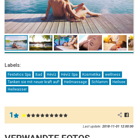
Labels:
Festetics Spa
Bad
Hévíz
Hévíz Spa
Kosmetika
wellness
Tanken sie mit neuer kraft auf!
Heilmassage
Schlamm
Heilsee
Heilwasser
1
Last update:
2018-11-01 12:00:00