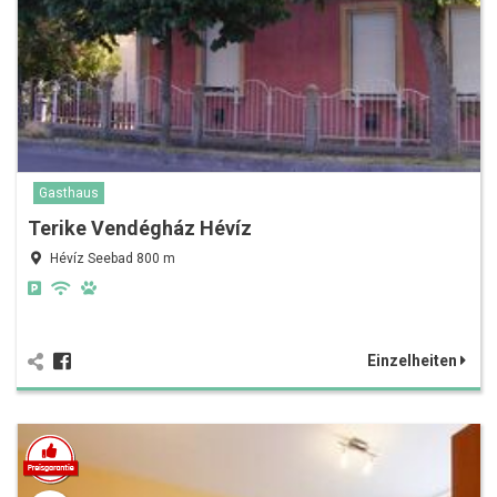
Gasthaus
Terike Vendégház Hévíz
Hévíz Seebad 800 m
Einzelheiten