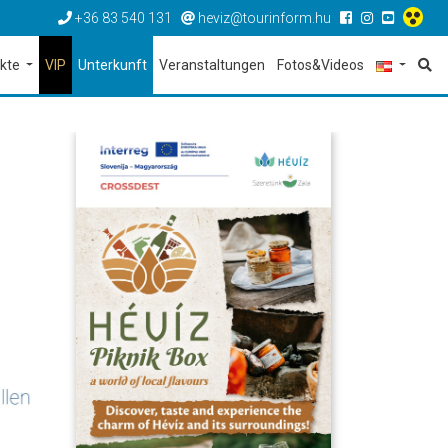
+36 83 540 131
heviz@tourinform.hu
ekte
VIP
Unterkunft
Veranstaltungen
Fotos&Videos