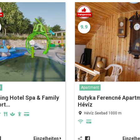
9.9
l
Apartment
ing Hotel Spa & Family
Butyka Ferencné Apart
ort…
Hévíz
Hévíz Seebad 1000 m
Einzelheiten
Einzelhe