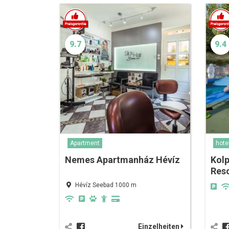
9.7
9.4
Apartment
hote
Nemes Apartmanház Hévíz
Kolp
Res
Hévíz Seebad 1000 m
Einzelheiten