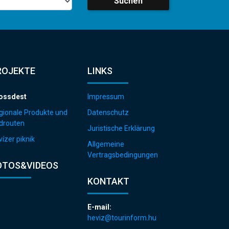
Suchen
ROJEKTE
LINKS
ossdest
Impressum
gionale Produkte und
Datenschutz
drouten
Juristische Erklärung
ízer piknik
Allgemeine
Vertragsbedingungen
OTOS&VIDEOS
KONTAKT
E-mail:
heviz@tourinform.hu