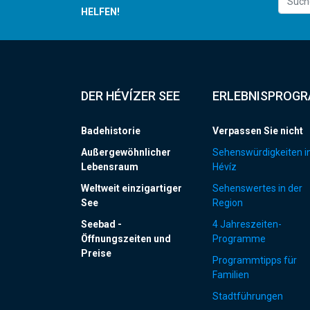
HELFEN!
DER HÉVÍZER SEE
ERLEBNISPROG
Badehistorie
Verpassen Sie nicht
Außergewöhnlicher
Sehenswürdigkeiten i
Lebensraum
Hévíz
Weltweit einzigartiger
Sehenswertes in der
See
Region
Seebad -
4 Jahreszeiten-
Öffnungszeiten und
Programme
Preise
Programmtipps für
Familien
Stadtführungen