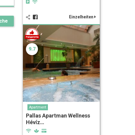
Einzelheiten
uche
9.7
Apartment
Pallas Apartman Wellness
Hévíz…