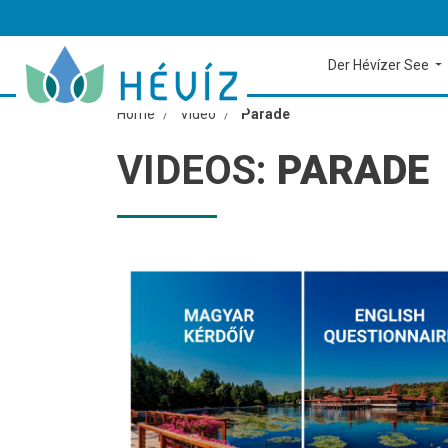
Der Hévízer See
Home
Video
Parade
VIDEOS:
PARADE