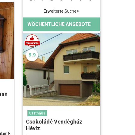
Erweiterte Suche
WÖCHENTLICHE ANGEBOTE
9.9
man
Gasthaus
Csokoládé Vendégház
Hévíz
iten