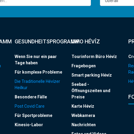
RAMM
GESUNDHEITSPROGRAMM
INFO HÉVÍZ
P
Wenn Sie nur ein paar
Tourinform Büro Hévíz
Cr
Tage haben
n
Fragebogen
Re
Für komplexe Probleme
Ra
Smart parking Hévíz
Die Traditionelle Hévízer
Hév
Seebad -
Heilkur
Öffnungszeiten und
F
Besondere Fälle
Preise
Post Covid Care
Karte Hévíz
Für Sportprobleme
Webkamera
Kinesio-Labor
Nachrichten