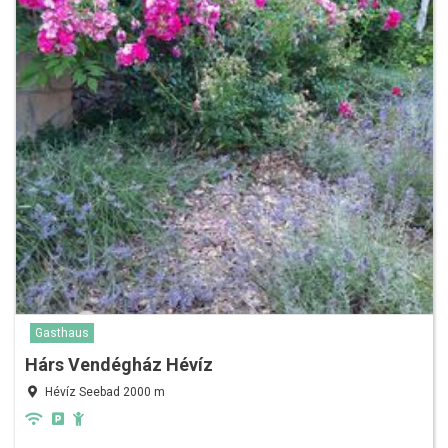
Gasthaus
Hárs Vendégház Hévíz
Hévíz Seebad 2000 m