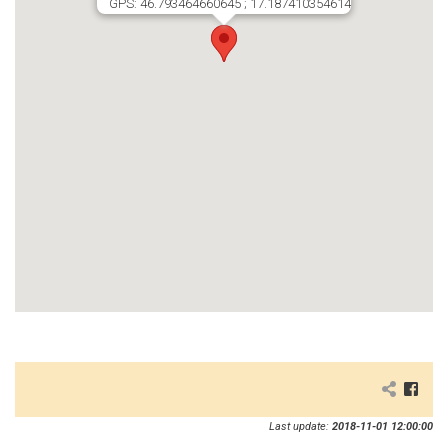
GPS: 46.793464660645 ; 17.187410354614
Last update:
2018-11-01 12:00:00