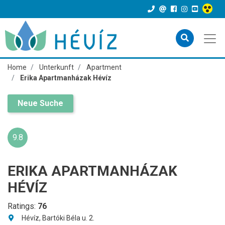
Home
Unterkunft
Apartment
Erika Apartmanházak Hévíz
Neue Suche
9.8
ERIKA APARTMANHÁZAK
HÉVÍZ
Ratings:
76
Hévíz, Bartóki Béla u. 2.