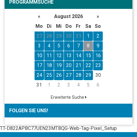
PROGRAMMSUCHE
«
August 2026
»
Mo
Di
Mi
Do
Fr
Sa
So
27
28
29
30
31
1
2
3
4
5
6
7
8
9
10
11
12
13
14
15
16
17
18
19
20
21
22
23
24
25
26
27
28
29
30
31
1
2
3
4
5
6
Erweiterte Suche
FOLGEN SIE UNS!
TT-D822APBC77UEN23MTBQG-Web-Tag-Pixel_Setup