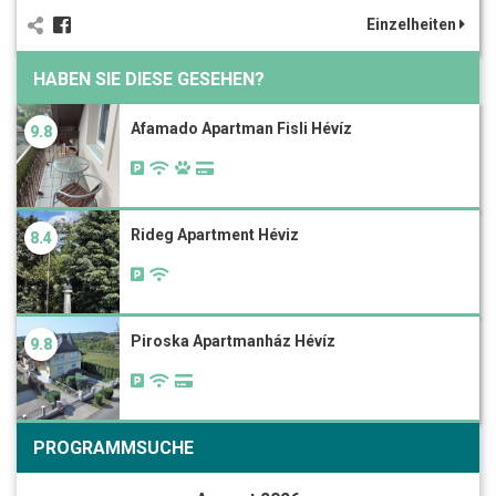
Einzelheiten
HABEN SIE DIESE GESEHEN?
Afamado Apartman Fisli Hévíz
9.8
Rideg Apartment Héviz
8.4
Piroska Apartmanház Hévíz
9.8
PROGRAMMSUCHE