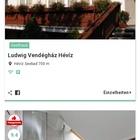
Gasthaus
Ludwig Vendégház Hévíz
Hévíz Seebad 700 m
Einzelheiten
9.4