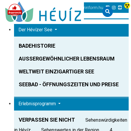
+36 83 540 131
heviz@tourinform.hu
Der Hévízer See
BADEHISTORIE
AUSSERGEWÖHNLICHER LEBENSRAUM
WELTWEIT EINZIGARTIGER SEE
SEEBAD - ÖFFNUNGSZEITEN UND PREISE
Erlebnisprogramm
VERPASSEN SIE NICHT
Sehenswürdigkeiten
in Hévíz
Sehenswertes in der Region
4