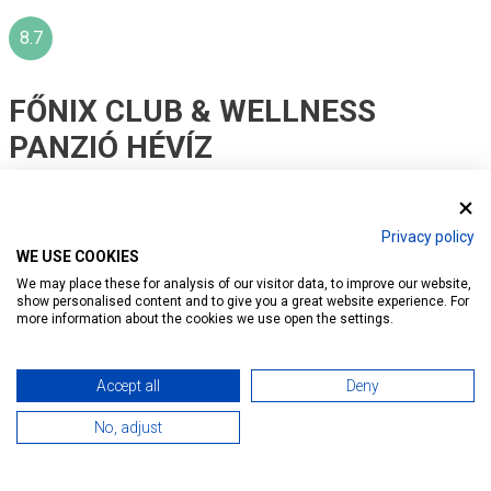
8.7
FŐNIX CLUB & WELLNESS
PANZIÓ HÉVÍZ
Ratings:
466
Privacy policy
Vorstellung
Reservierung
Dienstleistungen
WE USE COOKIES
Karte
We may place these for analysis of our visitor data, to improve our website,
show personalised content and to give you a great website experience. For
more information about the cookies we use open the settings.
Accept all
Deny
No, adjust