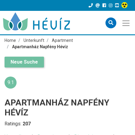
Home
Unterkunft
Apartment
Apartmanház Napfény Hévíz
Neue Suche
9.1
APARTMANHÁZ NAPFÉNY
HÉVÍZ
Ratings:
207