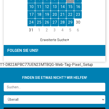
10
11
12
13
14
15
16
17
18
19
20
21
22
23
24
25
26
27
28
29
30
31
1
2
3
4
5
6
Erweiterte Suche
FOLGEN SIE UNS!
TT-D822APBC77UEN23MTBQG-Web-Tag-Pixel_Setup
FINDEN SIE ETWAS NICHT? WIR HELFEN!