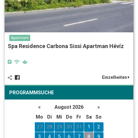
Apartment
Spa Residence Carbona Sissi Apartman Hévíz
Einzelheiten
PROGRAMMSUCHE
«
August 2026
»
Mo
Di
Mi
Do
Fr
Sa
So
27
28
29
30
31
1
2
3
4
5
6
7
8
9