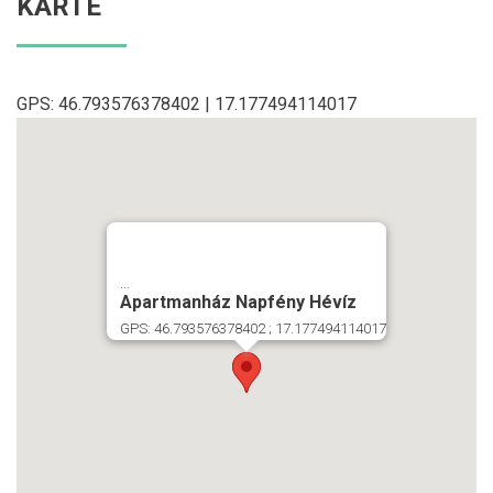
KARTE
GPS: 46.793576378402 | 17.177494114017
...
Apartmanház Napfény Hévíz
GPS: 46.793576378402 ; 17.177494114017