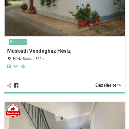
Gasthaus
Muskátli Vendégház Hévíz
Hévíz Seebad 800 m
Einzelheiten