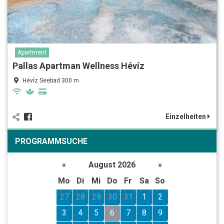
Apartment
Pallas Apartman Wellness Hévíz
Hévíz Seebad 300 m
Einzelheiten
PROGRAMMSUCHE
«
August 2026
»
Mo
Di
Mi
Do
Fr
Sa
So
27
28
29
30
31
1
2
3
4
5
6
7
8
9