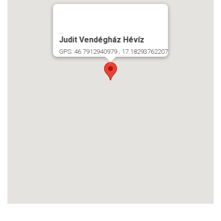
...
Judit Vendégház Hévíz
GPS: 46.7912940979 ; 17.18293762207