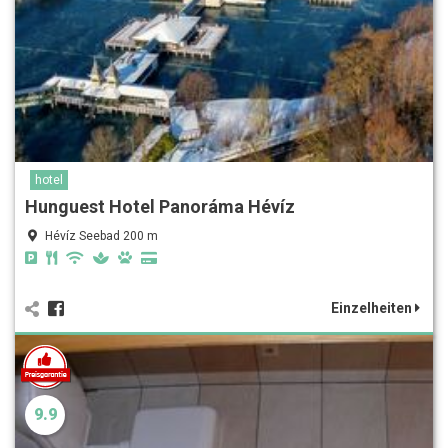
hotel
Hunguest Hotel Panoráma Hévíz
Hévíz Seebad 200 m
Einzelheiten
9.9