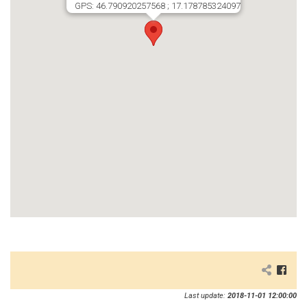
GPS: 46.790920257568 ; 17.178785324097
Last update:
2018-11-01 12:00:00