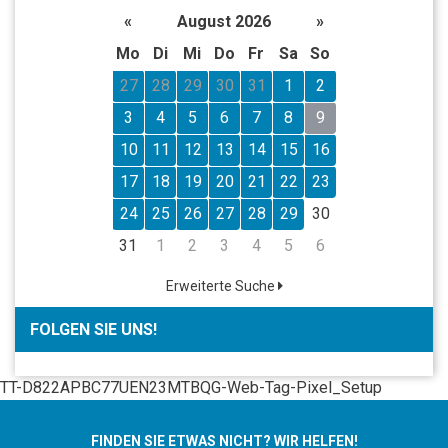
«
August 2026
»
Mo
Di
Mi
Do
Fr
Sa
So
27
28
29
30
31
1
2
3
4
5
6
7
8
9
10
11
12
13
14
15
16
17
18
19
20
21
22
23
24
25
26
27
28
29
30
31
1
2
3
4
5
6
Erweiterte Suche
FOLGEN SIE UNS!
TT-D822APBC77UEN23MTBQG-Web-Tag-Pixel_Setup
FINDEN SIE ETWAS NICHT? WIR HELFEN!