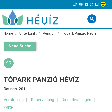
Home
Unterkunft
Pension
Tópark Panzió Hévíz
Neue Suche
9.7
TÓPARK PANZIÓ HÉVÍZ
Ratings:
201
Vorstellung
Reservierung
Dienstleistungen
Karte