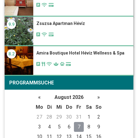
Zsuzsa Apartman Hévíz
9.9
Amira Boutique Hotel Hévíz Wellness & Spa
8.2
PROGRAMMSUCHE
«
August 2026
»
Mo
Di
Mi
Do
Fr
Sa
So
27
28
29
30
31
1
2
3
4
5
6
7
8
9
10
11
12
13
14
15
16