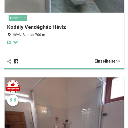
Gasthaus
Kodály Vendégház Hévíz
Hévíz Seebad 700 m
Einzelheiten
9.9