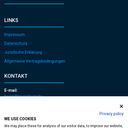
LINKS
Impressum
Datenschutz
Juristische Erklärung
Allgemeine Vertragsbedingungen
KONTAKT
E-mail:
heviz@tourinform.hu
Telefon:
+36 83 540 131
Privacy policy
WE USE COOKIES
We may place these for analysis of our visitor data, to improve our website,