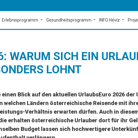
Erlebnisprogramm
Gesundheitsprogramm
INFO Hévíz
Proj
: WARUM SICH EIN URLAU
SONDERS LOHNT
e einen Blick auf den aktuellen UrlaubsEuro 2026 der
, in welchen Ländern österreichische Reisende mit ih
-Leistungs-Verhältnis erwarten dürfen. Auch in diese
udie erhalten österreichische Urlauber dort für ihr G
mselben Budget lassen sich hochwertigere Unterkünf
ufenthalt verlängern.