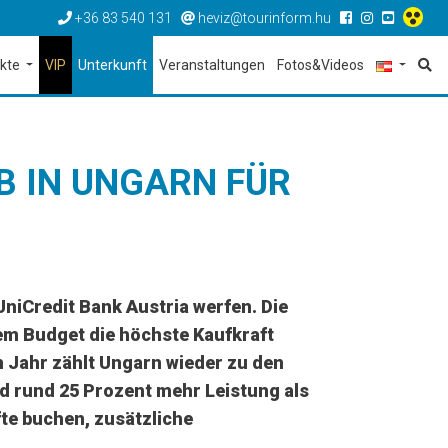
+36 83 540 131
heviz@tourinform.hu
ekte
VIP
Unterkunft
Veranstaltungen
Fotos&Videos
B IN UNGARN FÜR
 UniCredit Bank Austria werfen. Die
rem Budget die höchste Kaufkraft
m Jahr zählt Ungarn wieder zu den
eld rund 25 Prozent mehr Leistung als
te buchen, zusätzliche