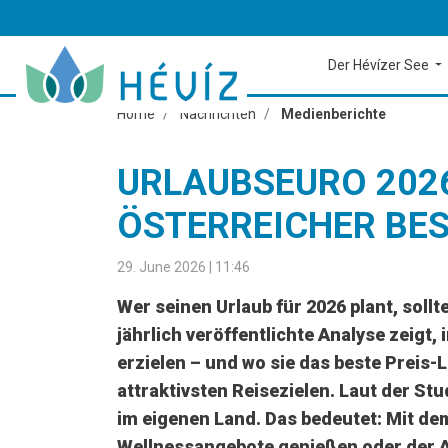
Der Hévízer See
Home
Nachrichten
Medienberichte
URLAUBSEURO 2026
ÖSTERREICHER BE
29. June 2026 | 11:46
Wer seinen Urlaub für 2026 plant, sollt
jährlich veröffentlichte Analyse zeigt
erzielen – und wo sie das beste Preis
attraktivsten Reisezielen. Laut der St
im eigenen Land. Das bedeutet: Mit de
Wellnessangebote genießen oder der A