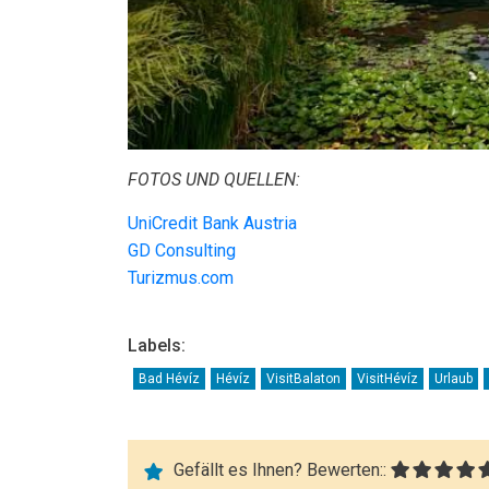
FOTOS UND QUELLEN:
UniCredit Bank Austria
GD Consulting
Turizmus.com
Labels:
Bad Hévíz
Hévíz
VisitBalaton
VisitHévíz
Urlaub
Gefällt es Ihnen? Bewerten::