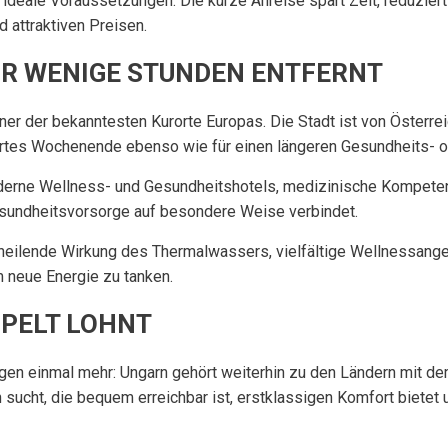
ür ideale Voraussetzungen. Die kurze Anreise spart Zeit, reduzie
 attraktiven Preisen.
UR WENIGE STUNDEN ENTFERNT
einer der bekanntesten Kurorte Europas. Die Stadt ist von Österr
ngertes Wochenende ebenso wie für einen längeren Gesundheits- 
oderne Wellness- und Gesundheitshotels, medizinische Kompet
esundheitsvorsorge auf besondere Weise verbindet.
e heilende Wirkung des Thermalwassers, vielfältige Wellnessan
m neue Energie zu tanken.
PPELT LOHNT
gen einmal mehr: Ungarn gehört weiterhin zu den Ländern mit de
 sucht, die bequem erreichbar ist, erstklassigen Komfort bietet 