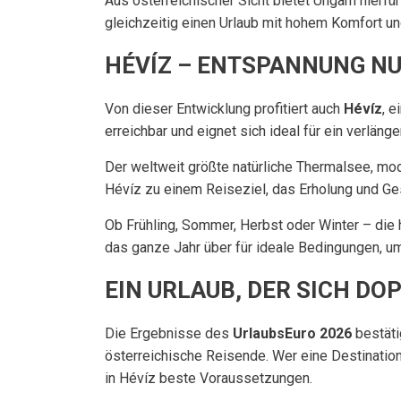
Aus österreichischer Sicht bietet Ungarn hierf
gleichzeitig einen Urlaub mit hohem Komfort und
HÉVÍZ – ENTSPANNUNG N
Von dieser Entwicklung profitiert auch
Hévíz
, 
erreichbar und eignet sich ideal für ein verlä
Der weltweit größte natürliche Thermalsee, m
Hévíz zu einem Reiseziel, das Erholung und G
Ob Frühling, Sommer, Herbst oder Winter – di
das ganze Jahr über für ideale Bedingungen, u
EIN URLAUB, DER SICH DO
Die Ergebnisse des
UrlaubsEuro 2026
bestäti
österreichische Reisende. Wer eine Destination
in Hévíz beste Voraussetzungen.