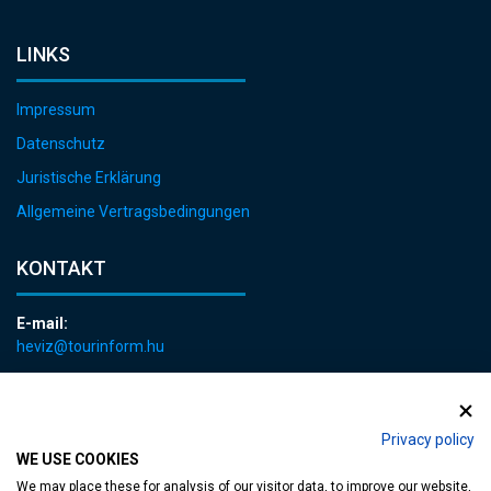
LINKS
Impressum
Datenschutz
Juristische Erklärung
Allgemeine Vertragsbedingungen
KONTAKT
E-mail:
heviz@tourinform.hu
Telefon:
+36 83 540 131
Privacy policy
WE USE COOKIES
We may place these for analysis of our visitor data, to improve our website,